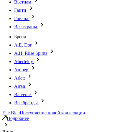
Вьетнам
Гаити
Гайана
Все страны
Бренд
A.E. Dor
A.H. Riise Spirits
Aberfeldy
Ardbeg
Arlett
Arran
Balvenie
Все бренды
Elie Bleu
Поступление новой коллелкции
Подробнее
Вино