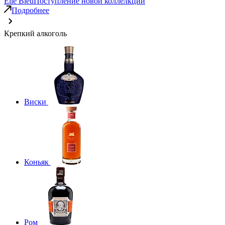
Elie Bleu
Поступление новой коллелкции
Подробнее
Крепкий алкоголь
Виски
Коньяк
Ром