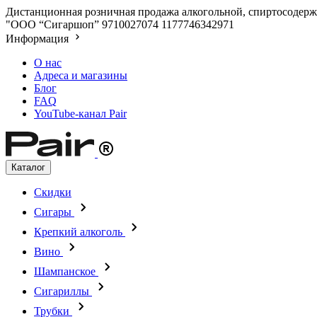
Дистанционная розничная продажа алкогольной, спиртосодержа
"ООО “Сигаршоп”
9710027074
1177746342971
Информация
О нас
Адреса и магазины
Блог
FAQ
YouTube-канал Pair
Каталог
Скидки
Сигары
Крепкий алкоголь
Вино
Шампанское
Сигариллы
Трубки