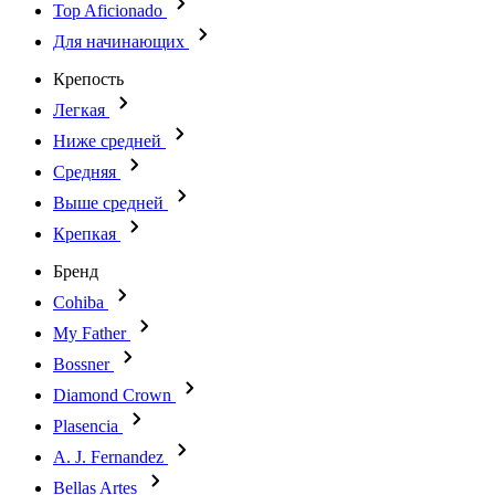
Top Aficionado
Для начинающих
Крепость
Легкая
Ниже средней
Средняя
Выше средней
Крепкая
Бренд
Cohiba
My Father
Bossner
Diamond Crown
Plasencia
A. J. Fernandez
Bellas Artes