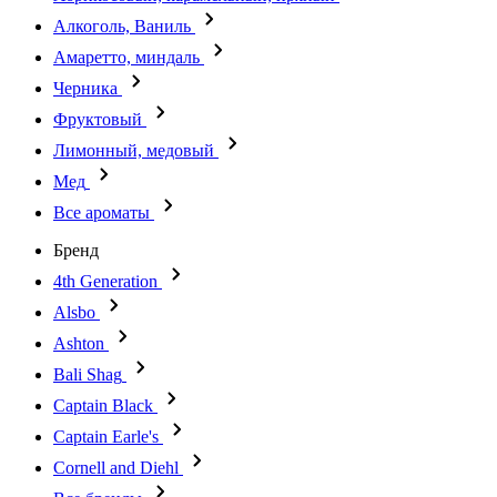
Алкоголь, Ваниль
Амаретто, миндаль
Черника
Фруктовый
Лимонный, медовый
Мед
Все ароматы
Бренд
4th Generation
Alsbo
Ashton
Bali Shag
Captain Black
Captain Earle's
Cornell and Diehl