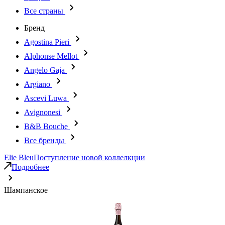
Все страны
Бренд
Agostina Pieri
Alphonse Mellot
Angelo Gaja
Argiano
Ascevi Luwa
Avignonesi
B&B Bouche
Все бренды
Elie Bleu
Поступление новой коллелкции
Подробнее
Шампанское