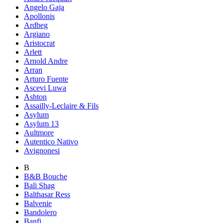
Angelo Gaja
Apollonis
Ardbeg
Argiano
Aristocrat
Arlett
Arnold Andre
Arran
Arturo Fuente
Ascevi Luwa
Ashton
Assailly-Leclaire & Fils
Asylum
Asylum 13
Aultmore
Autentico Nativo
Avignonesi
B
B&B Bouche
Bali Shag
Balthasar Ress
Balvenie
Bandolero
Banfi