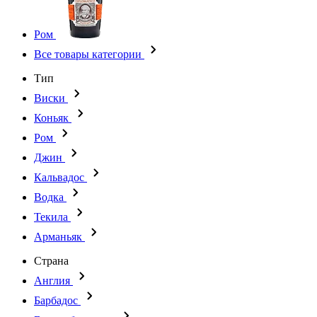
Ром
Все товары категории
Тип
Виски
Коньяк
Ром
Джин
Кальвадос
Водка
Текила
Арманьяк
Страна
Англия
Барбадос