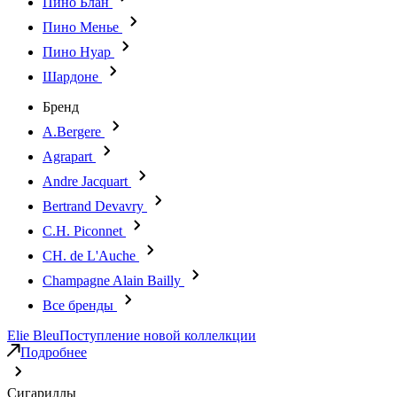
Пино Блан
Пино Менье
Пино Нуар
Шардоне
Бренд
A.Bergere
Agrapart
Andre Jacquart
Bertrand Devavry
C.H. Piconnet
CH. de L'Auche
Champagne Alain Bailly
Все бренды
Elie Bleu
Поступление новой коллелкции
Подробнее
Сигариллы