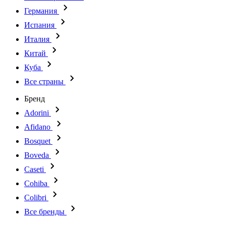
Германия
Испания
Италия
Китай
Куба
Все страны
Бренд
Adorini
Afidano
Bosquet
Boveda
Caseti
Cohiba
Colibri
Все бренды