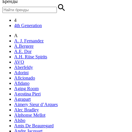
Бренды
4
4th Generation
A
A. J. Fernandez
A.Bergere
A.E. Dor
A.H. Riise Spirits
AVO
Aberfeldy
Adorini
Aficionado
Afidano
Aging Room
Agostina Pieri
Agrapart
Aimery Sieur d’Arques
Alec Bradley
Alphonse Mellot
Alsbo
Amis De Beauregard
Andre Jacquart