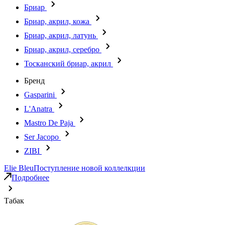
Бриар
Бриар, акрил, кожа
Бриар, акрил, латунь
Бриар, акрил, серебро
Тосканский бриар, акрил
Бренд
Gasparini
L'Anatra
Mastro De Paja
Ser Jacopo
ZIBI
Elie Bleu
Поступление новой коллелкции
Подробнее
Табак