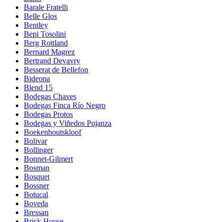
Barale Fratelli
Belle Glos
Bentley
Bepi Tosolini
Berg Rottland
Bernard Magrez
Bertrand Devavry
Besserat de Bellefon
Bideona
Blend 15
Bodegas Chaves
Bodegas Finca Río Negro
Bodegas Protos
Bodegas y Viñedos Pujanza
Boekenhoutskloof
Bolivar
Bollinger
Bonnet-Gilmert
Bosman
Bosquet
Bossner
Botucal
Boveda
Bressan
Brick House