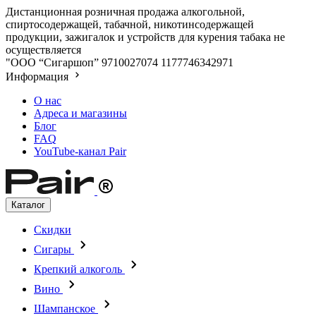
Дистанционная розничная продажа алкогольной,
спиртосодержащей, табачной, никотинсодержащей
продукции, зажигалок и устройств для курения табака не
осуществляется
"ООО “Сигаршоп”
9710027074
1177746342971
Информация
О нас
Адреса и магазины
Блог
FAQ
YouTube-канал Pair
Каталог
Скидки
Сигары
Крепкий алкоголь
Вино
Шампанское