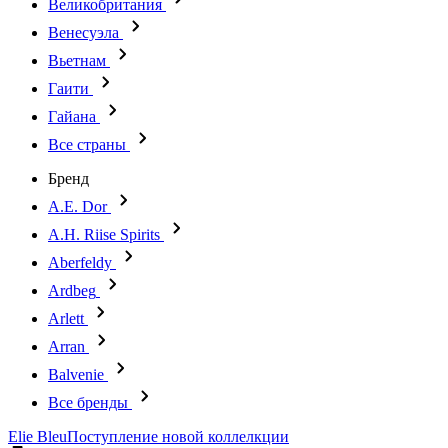
Великобритания
Венесуэла
Вьетнам
Гаити
Гайана
Все страны
Бренд
A.E. Dor
A.H. Riise Spirits
Aberfeldy
Ardbeg
Arlett
Arran
Balvenie
Все бренды
Elie Bleu
Поступление новой коллелкции