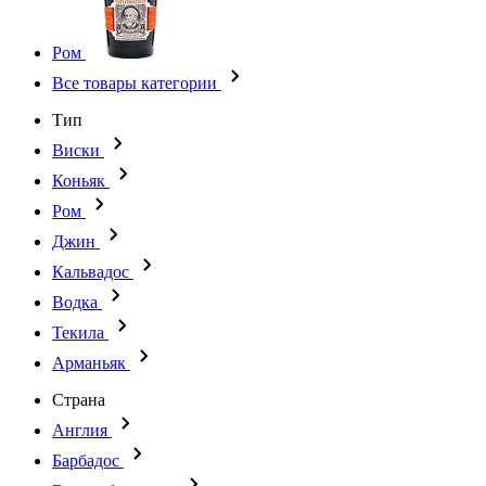
Ром
Все товары категории
Тип
Виски
Коньяк
Ром
Джин
Кальвадос
Водка
Текила
Арманьяк
Страна
Англия
Барбадос