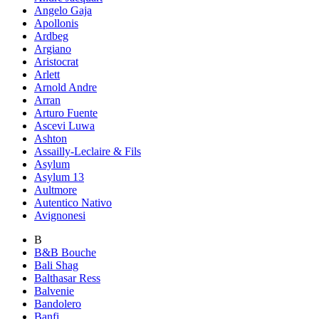
Angelo Gaja
Apollonis
Ardbeg
Argiano
Aristocrat
Arlett
Arnold Andre
Arran
Arturo Fuente
Ascevi Luwa
Ashton
Assailly-Leclaire & Fils
Asylum
Asylum 13
Aultmore
Autentico Nativo
Avignonesi
B
B&B Bouche
Bali Shag
Balthasar Ress
Balvenie
Bandolero
Banfi