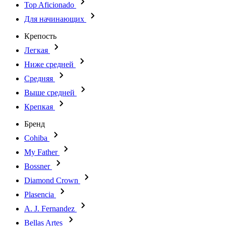
Top Aficionado
Для начинающих
Крепость
Легкая
Ниже средней
Средняя
Выше средней
Крепкая
Бренд
Cohiba
My Father
Bossner
Diamond Crown
Plasencia
A. J. Fernandez
Bellas Artes