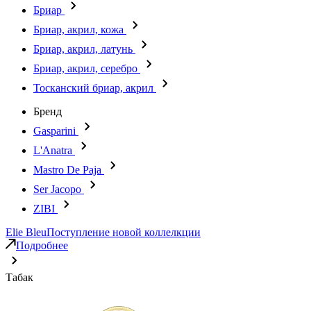
Бриар
Бриар, акрил, кожа
Бриар, акрил, латунь
Бриар, акрил, серебро
Тосканский бриар, акрил
Бренд
Gasparini
L'Anatra
Mastro De Paja
Ser Jacopo
ZIBI
Elie Bleu
Поступление новой коллелкции
Подробнее
Табак