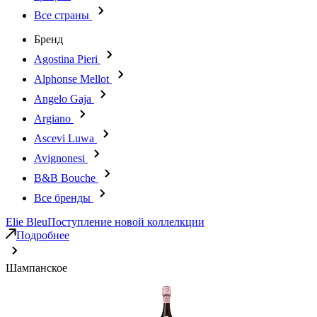
Все страны
Бренд
Agostina Pieri
Alphonse Mellot
Angelo Gaja
Argiano
Ascevi Luwa
Avignonesi
B&B Bouche
Все бренды
Elie Bleu
Поступление новой коллелкции
Подробнее
Шампанское