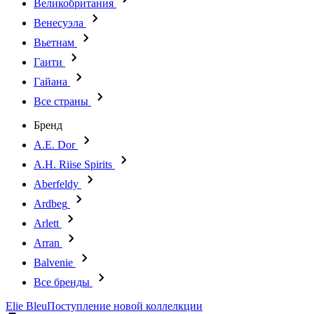
Великобритания
Венесуэла
Вьетнам
Гаити
Гайана
Все страны
Бренд
A.E. Dor
A.H. Riise Spirits
Aberfeldy
Ardbeg
Arlett
Arran
Balvenie
Все бренды
Elie Bleu
Поступление новой коллелкции