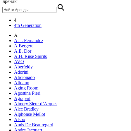
Бренды
4
4th Generation
A
A. J. Fernandez
A.Bergere
A.E. Dor
A.H. Riise Spirits
AVO
Aberfeldy
Adorini
Aficionado
Afidano
Aging Room
Agostina Pieri
Agrapart
Aimery Sieur d’Arques
Alec Bradley
Alphonse Mellot
Alsbo
Amis De Beauregard
Andre Jacquart