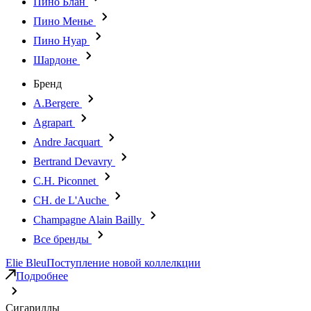
Пино Блан
Пино Менье
Пино Нуар
Шардоне
Бренд
A.Bergere
Agrapart
Andre Jacquart
Bertrand Devavry
C.H. Piconnet
CH. de L'Auche
Champagne Alain Bailly
Все бренды
Elie Bleu
Поступление новой коллелкции
Подробнее
Сигариллы