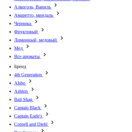
Алкоголь, Ваниль
Амаретто, миндаль
Черника
Фруктовый
Лимонный, медовый
Мед
Все ароматы
Бренд
4th Generation
Alsbo
Ashton
Bali Shag
Captain Black
Captain Earle's
Cornell and Diehl