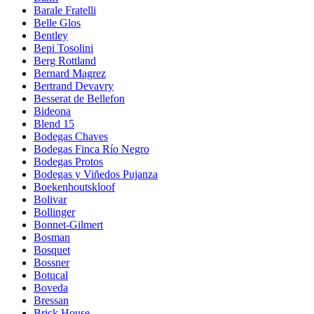
Barale Fratelli
Belle Glos
Bentley
Bepi Tosolini
Berg Rottland
Bernard Magrez
Bertrand Devavry
Besserat de Bellefon
Bideona
Blend 15
Bodegas Chaves
Bodegas Finca Río Negro
Bodegas Protos
Bodegas y Viñedos Pujanza
Boekenhoutskloof
Bolivar
Bollinger
Bonnet-Gilmert
Bosman
Bosquet
Bossner
Botucal
Boveda
Bressan
Brick House