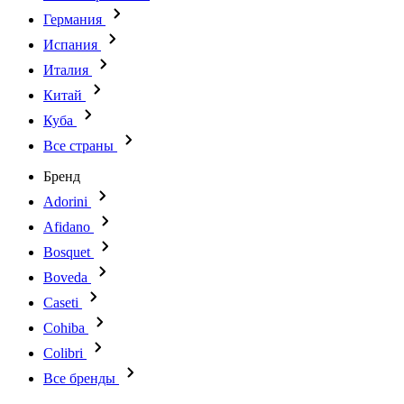
Германия
Испания
Италия
Китай
Куба
Все страны
Бренд
Adorini
Afidano
Bosquet
Boveda
Caseti
Cohiba
Colibri
Все бренды