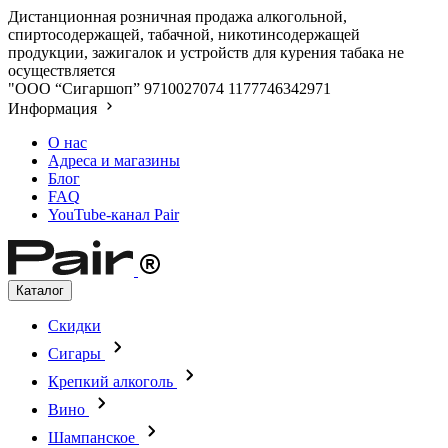
Дистанционная розничная продажа алкогольной,
спиртосодержащей, табачной, никотинсодержащей
продукции, зажигалок и устройств для курения табака не
осуществляется
"ООО “Сигаршоп”
9710027074
1177746342971
Информация
О нас
Адреса и магазины
Блог
FAQ
YouTube-канал Pair
Каталог
Скидки
Сигары
Крепкий алкоголь
Вино
Шампанское