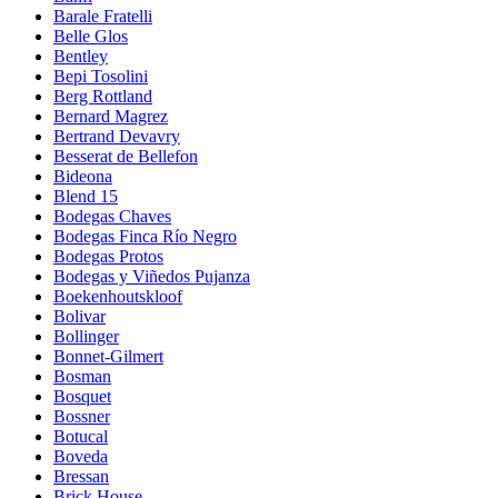
Barale Fratelli
Belle Glos
Bentley
Bepi Tosolini
Berg Rottland
Bernard Magrez
Bertrand Devavry
Besserat de Bellefon
Bideona
Blend 15
Bodegas Chaves
Bodegas Finca Río Negro
Bodegas Protos
Bodegas y Viñedos Pujanza
Boekenhoutskloof
Bolivar
Bollinger
Bonnet-Gilmert
Bosman
Bosquet
Bossner
Botucal
Boveda
Bressan
Brick House