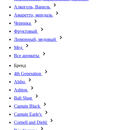
Алкоголь, Ваниль
Амаретто, миндаль
Черника
Фруктовый
Лимонный, медовый
Мед
Все ароматы
Бренд
4th Generation
Alsbo
Ashton
Bali Shag
Captain Black
Captain Earle's
Cornell and Diehl