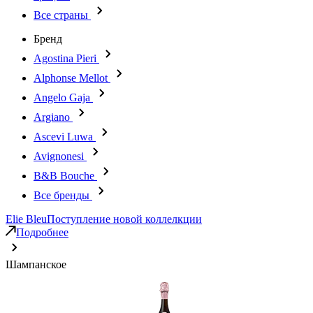
Все страны
Бренд
Agostina Pieri
Alphonse Mellot
Angelo Gaja
Argiano
Ascevi Luwa
Avignonesi
B&B Bouche
Все бренды
Elie Bleu
Поступление новой коллелкции
Подробнее
Шампанское