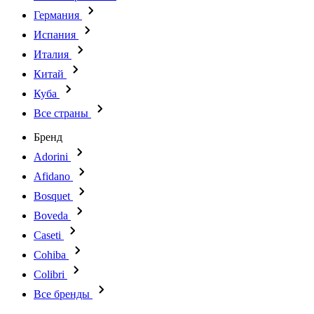
Германия
Испания
Италия
Китай
Куба
Все страны
Бренд
Adorini
Afidano
Bosquet
Boveda
Caseti
Cohiba
Colibri
Все бренды