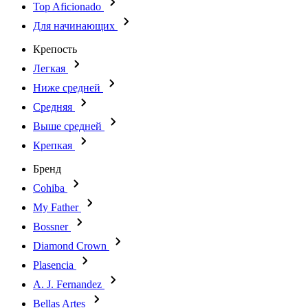
Top Aficionado
Для начинающих
Крепость
Легкая
Ниже средней
Средняя
Выше средней
Крепкая
Бренд
Cohiba
My Father
Bossner
Diamond Crown
Plasencia
A. J. Fernandez
Bellas Artes