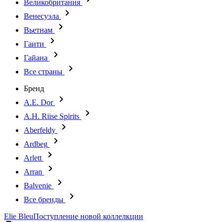
Великобритания
Венесуэла
Вьетнам
Гаити
Гайана
Все страны
Бренд
A.E. Dor
A.H. Riise Spirits
Aberfeldy
Ardbeg
Arlett
Arran
Balvenie
Все бренды
Elie Bleu
Поступление новой коллелкции