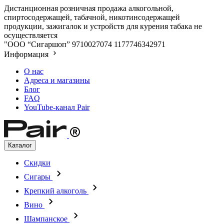
Дистанционная розничная продажа алкогольной,
спиртосодержащей, табачной, никотинсодержащей
продукции, зажигалок и устройств для курения табака не
осуществляется
"ООО “Сигаршоп”
9710027074
1177746342971
Информация
О нас
Адреса и магазины
Блог
FAQ
YouTube-канал Pair
Каталог
Скидки
Сигары
Крепкий алкоголь
Вино
Шампанское