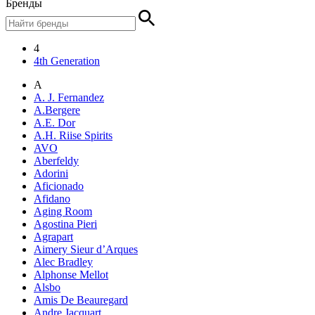
Бренды
4
4th Generation
A
A. J. Fernandez
A.Bergere
A.E. Dor
A.H. Riise Spirits
AVO
Aberfeldy
Adorini
Aficionado
Afidano
Aging Room
Agostina Pieri
Agrapart
Aimery Sieur d’Arques
Alec Bradley
Alphonse Mellot
Alsbo
Amis De Beauregard
Andre Jacquart