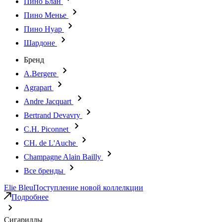
Пино Блан
Пино Менье
Пино Нуар
Шардоне
Бренд
A.Bergere
Agrapart
Andre Jacquart
Bertrand Devavry
C.H. Piconnet
CH. de L'Auche
Champagne Alain Bailly
Все бренды
Elie Bleu
Поступление новой коллелкции
Подробнее
Сигариллы