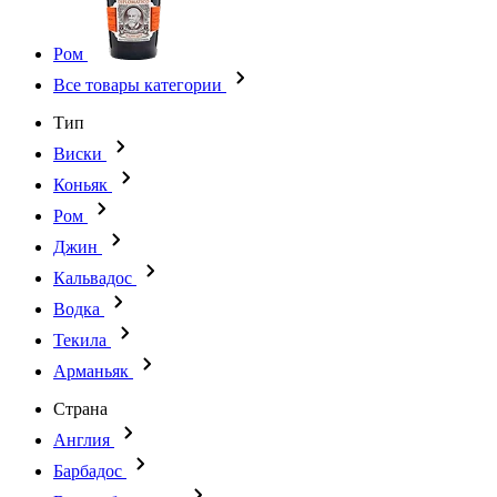
Ром
Все товары категории
Тип
Виски
Коньяк
Ром
Джин
Кальвадос
Водка
Текила
Арманьяк
Страна
Англия
Барбадос