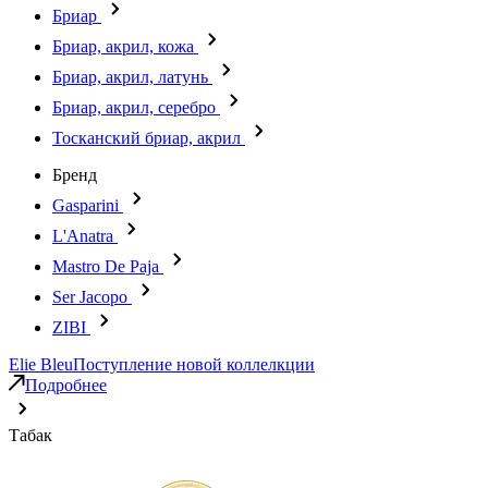
Бриар
Бриар, акрил, кожа
Бриар, акрил, латунь
Бриар, акрил, серебро
Тосканский бриар, акрил
Бренд
Gasparini
L'Anatra
Mastro De Paja
Ser Jacopo
ZIBI
Elie Bleu
Поступление новой коллелкции
Подробнее
Табак