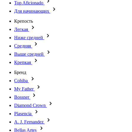
Top Aficionado
Для начинающих
Крепость
Легкая
Ниже средней
Средняя
Выше средней
Крепкая
Бренд
Cohiba
My Father
Bossner
Diamond Crown
Plasencia
A. J. Fernandez
Bellas Artes