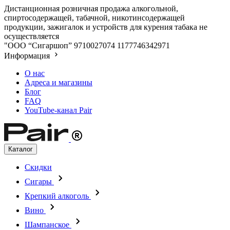
Дистанционная розничная продажа алкогольной,
спиртосодержащей, табачной, никотинсодержащей
продукции, зажигалок и устройств для курения табака не
осуществляется
"ООО “Сигаршоп”
9710027074
1177746342971
Информация
О нас
Адреса и магазины
Блог
FAQ
YouTube-канал Pair
Каталог
Скидки
Сигары
Крепкий алкоголь
Вино
Шампанское