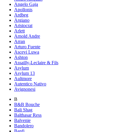
Angelo Gaja
Apollonis
Ardbeg
Argiano
Aristocrat
Arlett
Arnold Andre
Arran
Arturo Fuente
Ascevi Luwa
Ashton
Assailly-Leclaire & Fils
Asylum
Asylum 13
Aultmore
Autentico Nativo
Avignonesi
B
B&B Bouche
Bali Shag
Balthasar Ress
Balvenie
Bandolero
Banfi