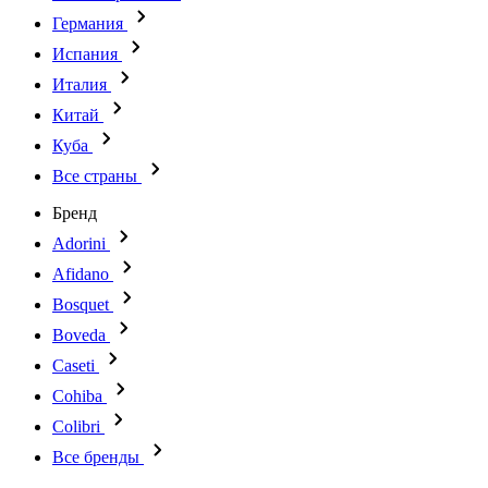
Германия
Испания
Италия
Китай
Куба
Все страны
Бренд
Adorini
Afidano
Bosquet
Boveda
Caseti
Cohiba
Colibri
Все бренды