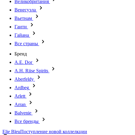
Великобритания
Венесуэла
Вьетнам
Гаити
Гайана
Все страны
Бренд
A.E. Dor
A.H. Riise Spirits
Aberfeldy
Ardbeg
Arlett
Arran
Balvenie
Все бренды
Elie Bleu
Поступление новой коллелкции