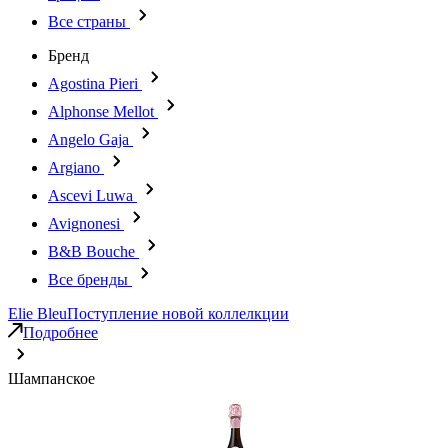
Все страны
Бренд
Agostina Pieri
Alphonse Mellot
Angelo Gaja
Argiano
Ascevi Luwa
Avignonesi
B&B Bouche
Все бренды
Elie Bleu
Поступление новой коллелкции
Подробнее
Шампанское