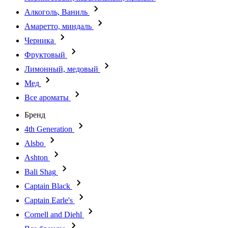
Алкоголь, Ваниль
Амаретто, миндаль
Черника
Фруктовый
Лимонный, медовый
Мед
Все ароматы
Бренд
4th Generation
Alsbo
Ashton
Bali Shag
Captain Black
Captain Earle's
Cornell and Diehl