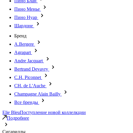
Пино Блан
Пино Менье
Пино Нуар
Шардоне
Бренд
A.Bergere
Agrapart
Andre Jacquart
Bertrand Devavry
C.H. Piconnet
CH. de L'Auche
Champagne Alain Bailly
Все бренды
Elie Bleu
Поступление новой коллелкции
Подробнее
Сигариллы