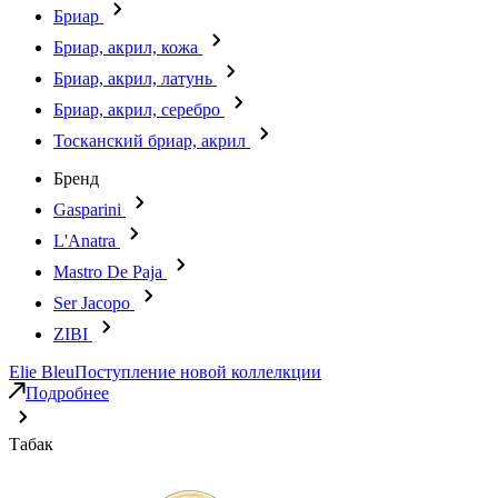
Бриар
Бриар, акрил, кожа
Бриар, акрил, латунь
Бриар, акрил, серебро
Тосканский бриар, акрил
Бренд
Gasparini
L'Anatra
Mastro De Paja
Ser Jacopo
ZIBI
Elie Bleu
Поступление новой коллелкции
Подробнее
Табак