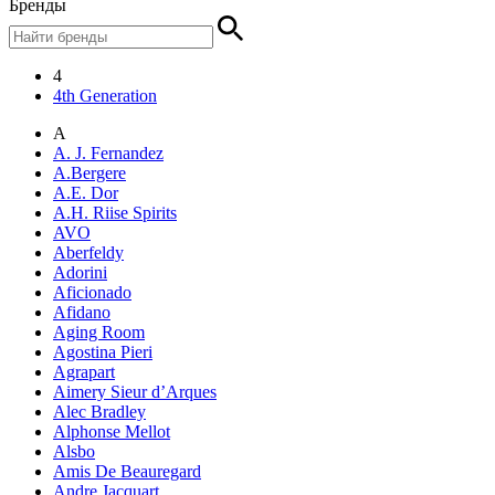
Бренды
4
4th Generation
A
A. J. Fernandez
A.Bergere
A.E. Dor
A.H. Riise Spirits
AVO
Aberfeldy
Adorini
Aficionado
Afidano
Aging Room
Agostina Pieri
Agrapart
Aimery Sieur d’Arques
Alec Bradley
Alphonse Mellot
Alsbo
Amis De Beauregard
Andre Jacquart