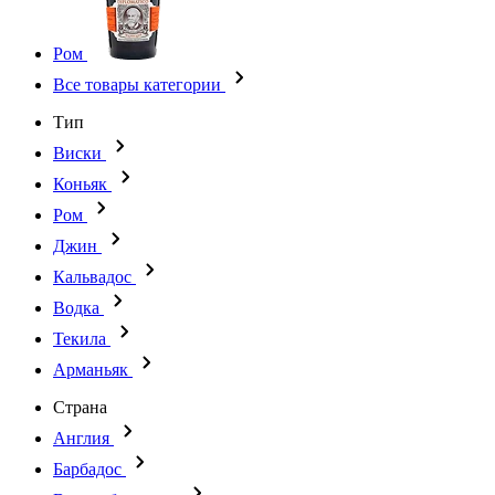
Ром
Все товары категории
Тип
Виски
Коньяк
Ром
Джин
Кальвадос
Водка
Текила
Арманьяк
Страна
Англия
Барбадос