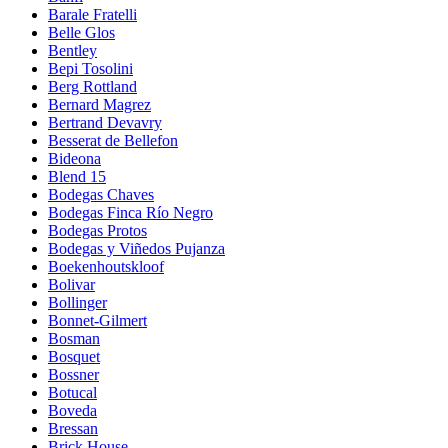
Barale Fratelli
Belle Glos
Bentley
Bepi Tosolini
Berg Rottland
Bernard Magrez
Bertrand Devavry
Besserat de Bellefon
Bideona
Blend 15
Bodegas Chaves
Bodegas Finca Río Negro
Bodegas Protos
Bodegas y Viñedos Pujanza
Boekenhoutskloof
Bolivar
Bollinger
Bonnet-Gilmert
Bosman
Bosquet
Bossner
Botucal
Boveda
Bressan
Brick House