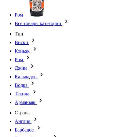
Ром
Все товары категории
Тип
Виски
Коньяк
Ром
Джин
Кальвадос
Водка
Текила
Арманьяк
Страна
Англия
Барбадос