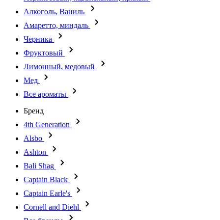
Алкоголь, Ваниль
Амаретто, миндаль
Черника
Фруктовый
Лимонный, медовый
Мед
Все ароматы
Бренд
4th Generation
Alsbo
Ashton
Bali Shag
Captain Black
Captain Earle's
Cornell and Diehl