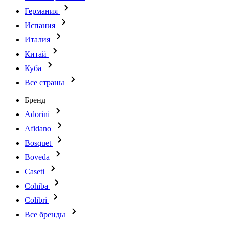
Германия
Испания
Италия
Китай
Куба
Все страны
Бренд
Adorini
Afidano
Bosquet
Boveda
Caseti
Cohiba
Colibri
Все бренды