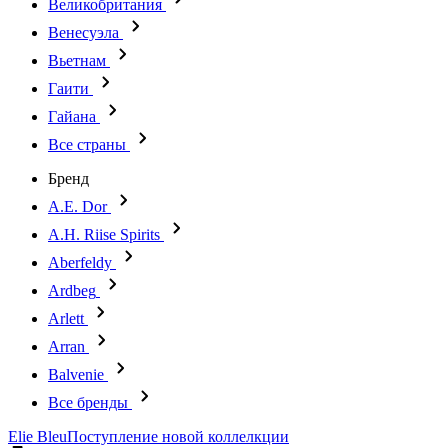
Великобритания
Венесуэла
Вьетнам
Гаити
Гайана
Все страны
Бренд
A.E. Dor
A.H. Riise Spirits
Aberfeldy
Ardbeg
Arlett
Arran
Balvenie
Все бренды
Elie Bleu
Поступление новой коллелкции