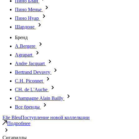
Пино Блан
Пино Менье
Пино Нуар
Шардоне
Бренд
A.Bergere
Agrapart
Andre Jacquart
Bertrand Devavry
C.H. Piconnet
CH. de L'Auche
Champagne Alain Bailly
Все бренды
Elie Bleu
Поступление новой коллелкции
Подробнее
Сигариллы