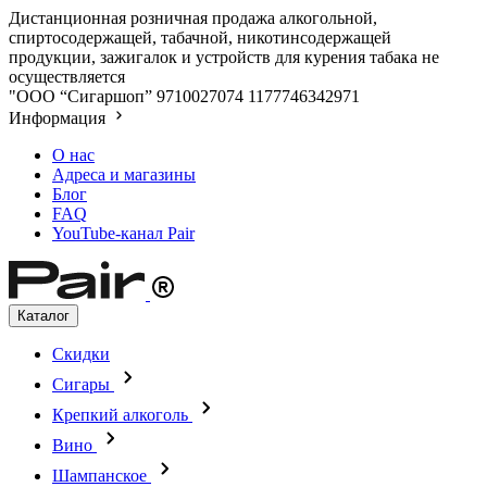
Дистанционная розничная продажа алкогольной,
спиртосодержащей, табачной, никотинсодержащей
продукции, зажигалок и устройств для курения табака не
осуществляется
"ООО “Сигаршоп”
9710027074
1177746342971
Информация
О нас
Адреса и магазины
Блог
FAQ
YouTube-канал Pair
Каталог
Скидки
Сигары
Крепкий алкоголь
Вино
Шампанское