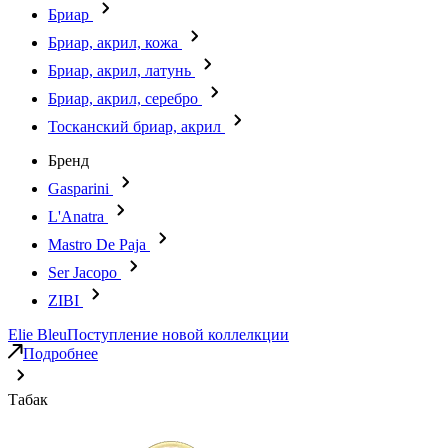
Бриар
Бриар, акрил, кожа
Бриар, акрил, латунь
Бриар, акрил, серебро
Тосканский бриар, акрил
Бренд
Gasparini
L'Anatra
Mastro De Paja
Ser Jacopo
ZIBI
Elie Bleu
Поступление новой коллелкции
Подробнее
Табак