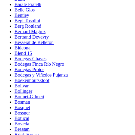
Barale Fratelli
Belle Glos
Bentley
Bepi Tosolini
Berg Rottland
Bernard Magrez
Bertrand Devavry
Besserat de Bellefon
Bideona
Blend 15
Bodegas Chaves
Bodegas Finca Río Negro
Bodegas Protos
Bodegas y Viñedos Pujanza
Boekenhoutskloof
Bolivar
Bollinger
Bonnet-Gilmert
Bosman
Bosquet
Bossner
Botucal
Boveda
Bressan
Brick House