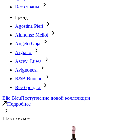
Все страны
Бренд
Agostina Pieri
Alphonse Mellot
Angelo Gaja
Argiano
Ascevi Luwa
Avignonesi
B&B Bouche
Все бренды
Elie Bleu
Поступление новой коллелкции
Подробнее
Шампанское