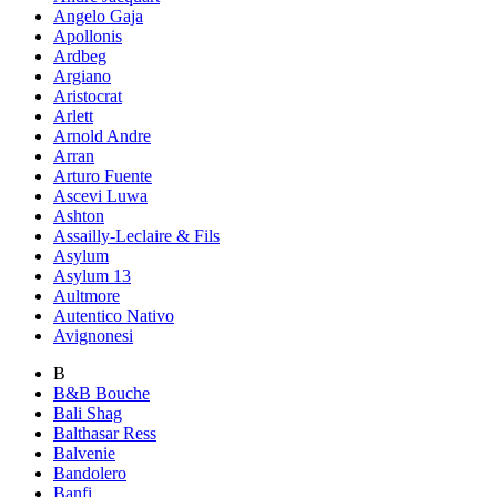
Angelo Gaja
Apollonis
Ardbeg
Argiano
Aristocrat
Arlett
Arnold Andre
Arran
Arturo Fuente
Ascevi Luwa
Ashton
Assailly-Leclaire & Fils
Asylum
Asylum 13
Aultmore
Autentico Nativo
Avignonesi
B
B&B Bouche
Bali Shag
Balthasar Ress
Balvenie
Bandolero
Banfi