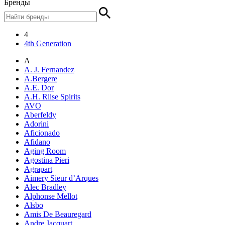
Бренды
4
4th Generation
A
A. J. Fernandez
A.Bergere
A.E. Dor
A.H. Riise Spirits
AVO
Aberfeldy
Adorini
Aficionado
Afidano
Aging Room
Agostina Pieri
Agrapart
Aimery Sieur d’Arques
Alec Bradley
Alphonse Mellot
Alsbo
Amis De Beauregard
Andre Jacquart