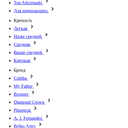
Top Aficionado
Для начинающих
Крепость
Легкая
Ниже средней
Средняя
Выше средней
Крепкая
Бренд
Cohiba
My Father
Bossner
Diamond Crown
Plasencia
A. J. Fernandez
Bellas Artes