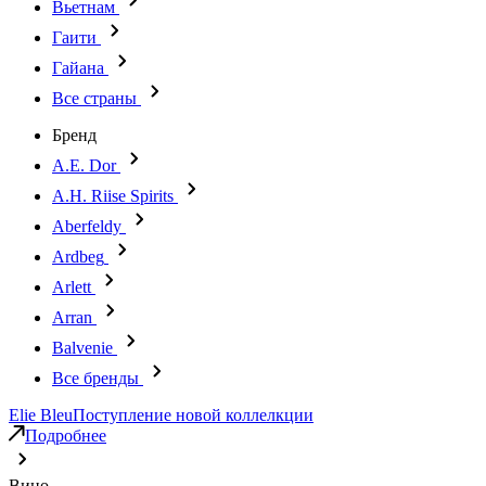
Вьетнам
Гаити
Гайана
Все страны
Бренд
A.E. Dor
A.H. Riise Spirits
Aberfeldy
Ardbeg
Arlett
Arran
Balvenie
Все бренды
Elie Bleu
Поступление новой коллелкции
Подробнее
Вино