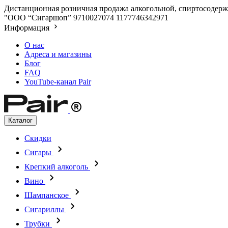
Дистанционная розничная продажа алкогольной, спиртосодержа
"ООО “Сигаршоп”
9710027074
1177746342971
Информация
О нас
Адреса и магазины
Блог
FAQ
YouTube-канал Pair
Каталог
Скидки
Сигары
Крепкий алкоголь
Вино
Шампанское
Сигариллы
Трубки