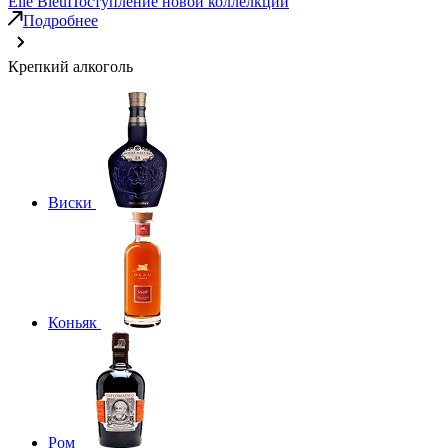
Elie Bleu
Поступление новой коллелкции
Подробнее
Крепкий алкоголь
Виски
Коньяк
Ром