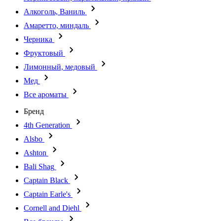
Алкоголь, Ваниль
Амаретто, миндаль
Черника
Фруктовый
Лимонный, медовый
Мед
Все ароматы
Бренд
4th Generation
Alsbo
Ashton
Bali Shag
Captain Black
Captain Earle's
Cornell and Diehl