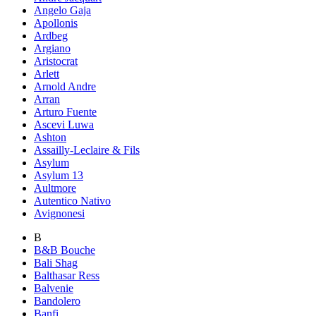
Angelo Gaja
Apollonis
Ardbeg
Argiano
Aristocrat
Arlett
Arnold Andre
Arran
Arturo Fuente
Ascevi Luwa
Ashton
Assailly-Leclaire & Fils
Asylum
Asylum 13
Aultmore
Autentico Nativo
Avignonesi
B
B&B Bouche
Bali Shag
Balthasar Ress
Balvenie
Bandolero
Banfi