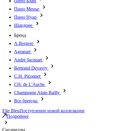
Пино Блан
Пино Менье
Пино Нуар
Шардоне
Бренд
A.Bergere
Agrapart
Andre Jacquart
Bertrand Devavry
C.H. Piconnet
CH. de L'Auche
Champagne Alain Bailly
Все бренды
Elie Bleu
Поступление новой коллелкции
Подробнее
Сигариллы