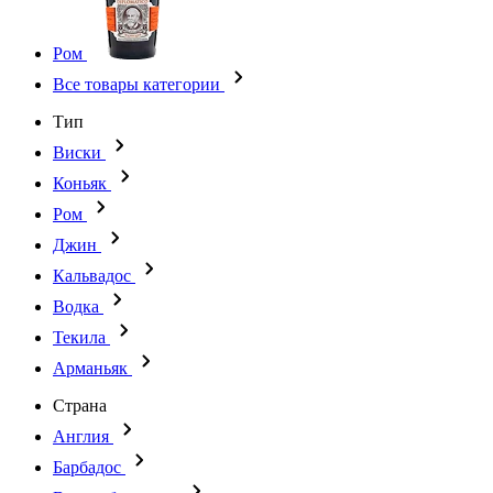
Ром
Все товары категории
Тип
Виски
Коньяк
Ром
Джин
Кальвадос
Водка
Текила
Арманьяк
Страна
Англия
Барбадос