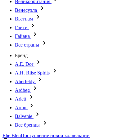
Великобритания
Венесуэла
Вьетнам
Гаити
Гайана
Все страны
Бренд
A.E. Dor
A.H. Riise Spirits
Aberfeldy
Ardbeg
Arlett
Arran
Balvenie
Все бренды
Elie Bleu
Поступление новой коллелкции