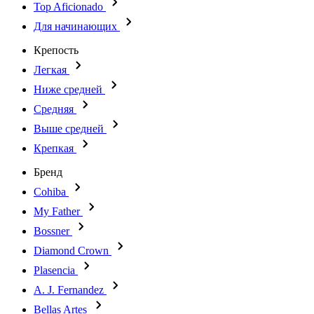
Top Aficionado
Для начинающих
Крепость
Легкая
Ниже средней
Средняя
Выше средней
Крепкая
Бренд
Cohiba
My Father
Bossner
Diamond Crown
Plasencia
A. J. Fernandez
Bellas Artes