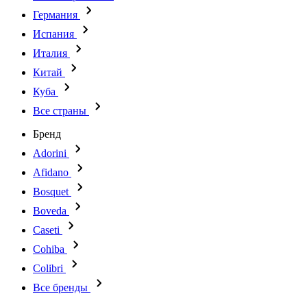
Германия
Испания
Италия
Китай
Куба
Все страны
Бренд
Adorini
Afidano
Bosquet
Boveda
Caseti
Cohiba
Colibri
Все бренды