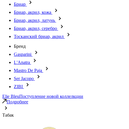
Бриар
Бриар, акрил, кожа
Бриар, акрил, латунь
Бриар, акрил, серебро
Тосканский бриар, акрил
Бренд
Gasparini
L'Anatra
Mastro De Paja
Ser Jacopo
ZIBI
Elie Bleu
Поступление новой коллелкции
Подробнее
Табак