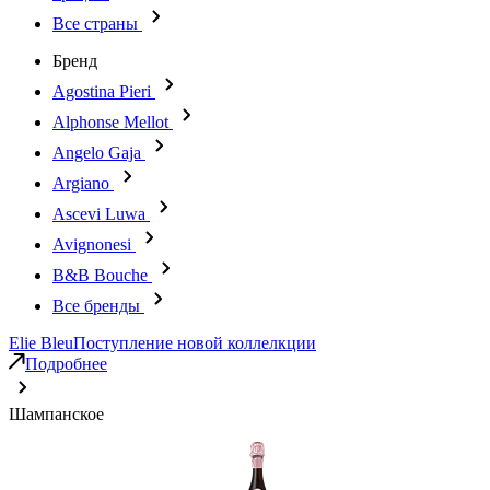
Все страны
Бренд
Agostina Pieri
Alphonse Mellot
Angelo Gaja
Argiano
Ascevi Luwa
Avignonesi
B&B Bouche
Все бренды
Elie Bleu
Поступление новой коллелкции
Подробнее
Шампанское