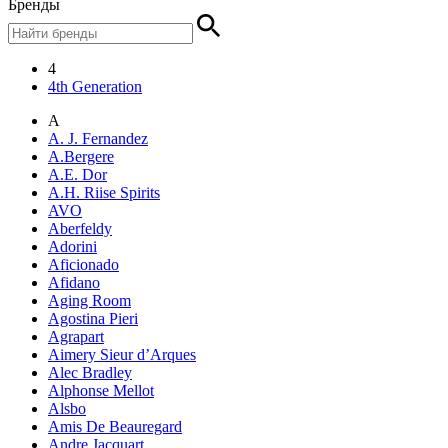
Бренды
4
4th Generation
A
A. J. Fernandez
A.Bergere
A.E. Dor
A.H. Riise Spirits
AVO
Aberfeldy
Adorini
Aficionado
Afidano
Aging Room
Agostina Pieri
Agrapart
Aimery Sieur d’Arques
Alec Bradley
Alphonse Mellot
Alsbo
Amis De Beauregard
Andre Jacquart