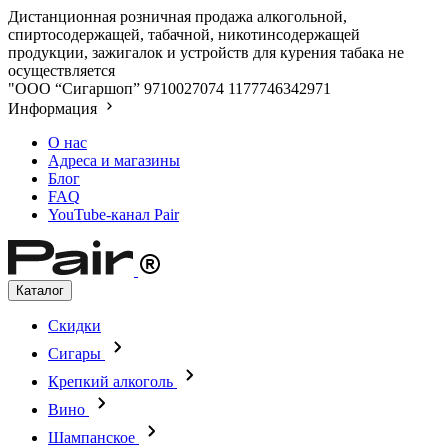
Дистанционная розничная продажа алкогольной,
спиртосодержащей, табачной, никотинсодержащей
продукции, зажигалок и устройств для курения табака не
осуществляется
"ООО “Сигаршоп”
9710027074
1177746342971
Информация
О нас
Адреса и магазины
Блог
FAQ
YouTube-канал Pair
Каталог
Скидки
Сигары
Крепкий алкоголь
Вино
Шампанское