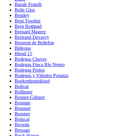
Barale Fratelli
Belle Glos
Bentley
Bepi Tosolini
Berg Rottland
Bernard Magrez
Bertrand Devavry
Besserat de Bellefon
Bideona
Blend 15
Bodegas Chaves
Bodegas Finca Río Negro
Bodegas Protos
Bodegas y Viñedos Pujanza
Boekenhoutskloof
Bolivar
Bollinger
Bonnet-Gilmert
Bosman
Bosquet
Bossner
Botucal
Boveda
Bressan
Brick House