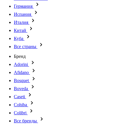
Германия
Испания
Италия
Китай
Куба
Все страны
Бренд
Adorini
Afidano
Bosquet
Boveda
Caseti
Cohiba
Colibri
Все бренды