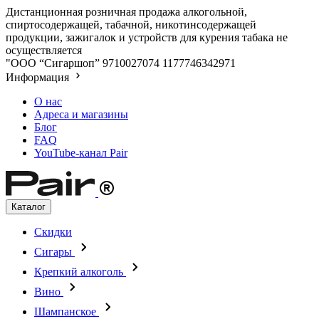
Дистанционная розничная продажа алкогольной,
спиртосодержащей, табачной, никотинсодержащей
продукции, зажигалок и устройств для курения табака не
осуществляется
"ООО “Сигаршоп”
9710027074
1177746342971
Информация
О нас
Адреса и магазины
Блог
FAQ
YouTube-канал Pair
Каталог
Скидки
Сигары
Крепкий алкоголь
Вино
Шампанское