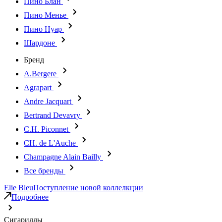
Пино Блан
Пино Менье
Пино Нуар
Шардоне
Бренд
A.Bergere
Agrapart
Andre Jacquart
Bertrand Devavry
C.H. Piconnet
CH. de L'Auche
Champagne Alain Bailly
Все бренды
Elie Bleu
Поступление новой коллелкции
Подробнее
Сигариллы