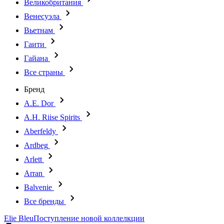
Великобритания
Венесуэла
Вьетнам
Гаити
Гайана
Все страны
Бренд
A.E. Dor
A.H. Riise Spirits
Aberfeldy
Ardbeg
Arlett
Arran
Balvenie
Все бренды
Elie Bleu
Поступление новой коллелкции