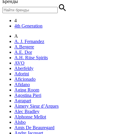
Бренды
4
4th Generation
A
A. J. Fernandez
A.Bergere
A.E. Dor
A.H. Riise Spirits
AVO
Aberfeldy
Adorini
Aficionado
Afidano
Aging Room
Agostina Pieri
Agrapart
Aimery Sieur d’Arques
Alec Bradley
Alphonse Mellot
Alsbo
Amis De Beauregard
Andre Jacquart