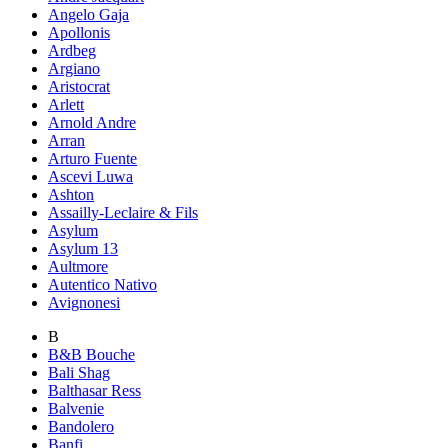
Angelo Gaja
Apollonis
Ardbeg
Argiano
Aristocrat
Arlett
Arnold Andre
Arran
Arturo Fuente
Ascevi Luwa
Ashton
Assailly-Leclaire & Fils
Asylum
Asylum 13
Aultmore
Autentico Nativo
Avignonesi
B
B&B Bouche
Bali Shag
Balthasar Ress
Balvenie
Bandolero
Banfi