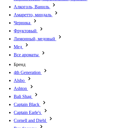
Алкоголь, Ваниль
Амаретто, миндаль
Черника
Фруктовый
Лимонный, медовый
Мед
Все ароматы
Бренд
4th Generation
Alsbo
Ashton
Bali Shag
Captain Black
Captain Earle's
Cornell and Diehl