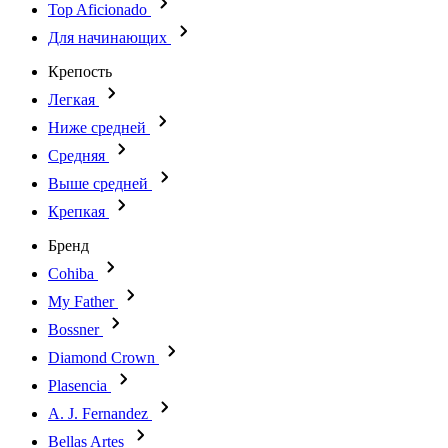
Top Aficionado
Для начинающих
Крепость
Легкая
Ниже средней
Средняя
Выше средней
Крепкая
Бренд
Cohiba
My Father
Bossner
Diamond Crown
Plasencia
A. J. Fernandez
Bellas Artes