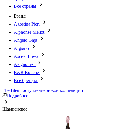
Все страны
Бренд
Agostina Pieri
Alphonse Mellot
Angelo Gaja
Argiano
Ascevi Luwa
Avignonesi
B&B Bouche
Все бренды
Elie Bleu
Поступление новой коллелкции
Подробнее
Шампанское