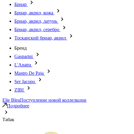
Бриар
Бриар, акрил, кожа
Бриар, акрил, латунь
Бриар, акрил, серебро
Тосканский бриар, акрил
Бренд
Gasparini
L'Anatra
Mastro De Paja
Ser Jacopo
ZIBI
Elie Bleu
Поступление новой коллелкции
Подробнее
Табак