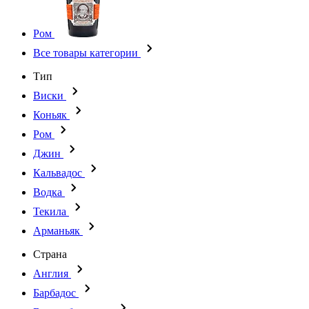
Ром
Все товары категории
Тип
Виски
Коньяк
Ром
Джин
Кальвадос
Водка
Текила
Арманьяк
Страна
Англия
Барбадос