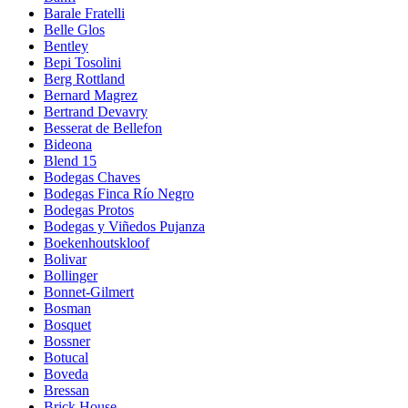
Barale Fratelli
Belle Glos
Bentley
Bepi Tosolini
Berg Rottland
Bernard Magrez
Bertrand Devavry
Besserat de Bellefon
Bideona
Blend 15
Bodegas Chaves
Bodegas Finca Río Negro
Bodegas Protos
Bodegas y Viñedos Pujanza
Boekenhoutskloof
Bolivar
Bollinger
Bonnet-Gilmert
Bosman
Bosquet
Bossner
Botucal
Boveda
Bressan
Brick House