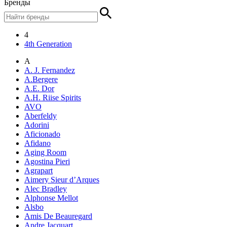
Бренды
4
4th Generation
A
A. J. Fernandez
A.Bergere
A.E. Dor
A.H. Riise Spirits
AVO
Aberfeldy
Adorini
Aficionado
Afidano
Aging Room
Agostina Pieri
Agrapart
Aimery Sieur d’Arques
Alec Bradley
Alphonse Mellot
Alsbo
Amis De Beauregard
Andre Jacquart