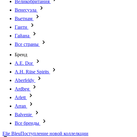
Великобритания
Венесуэла
Вьетнам
Гаити
Гайана
Все страны
Бренд
A.E. Dor
A.H. Riise Spirits
Aberfeldy
Ardbeg
Arlett
Arran
Balvenie
Все бренды
Elie Bleu
Поступление новой коллелкции