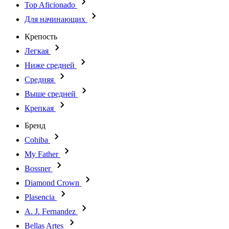
Top Aficionado
Для начинающих
Крепость
Легкая
Ниже средней
Средняя
Выше средней
Крепкая
Бренд
Cohiba
My Father
Bossner
Diamond Crown
Plasencia
A. J. Fernandez
Bellas Artes