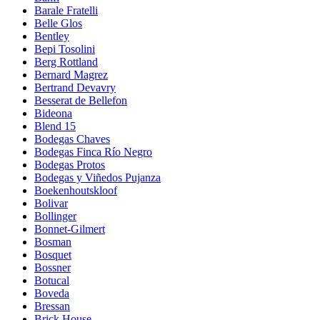
Barale Fratelli
Belle Glos
Bentley
Bepi Tosolini
Berg Rottland
Bernard Magrez
Bertrand Devavry
Besserat de Bellefon
Bideona
Blend 15
Bodegas Chaves
Bodegas Finca Río Negro
Bodegas Protos
Bodegas y Viñedos Pujanza
Boekenhoutskloof
Bolivar
Bollinger
Bonnet-Gilmert
Bosman
Bosquet
Bossner
Botucal
Boveda
Bressan
Brick House