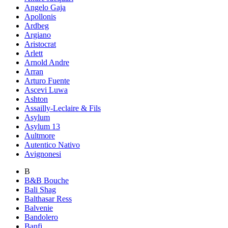
Angelo Gaja
Apollonis
Ardbeg
Argiano
Aristocrat
Arlett
Arnold Andre
Arran
Arturo Fuente
Ascevi Luwa
Ashton
Assailly-Leclaire & Fils
Asylum
Asylum 13
Aultmore
Autentico Nativo
Avignonesi
B
B&B Bouche
Bali Shag
Balthasar Ress
Balvenie
Bandolero
Banfi