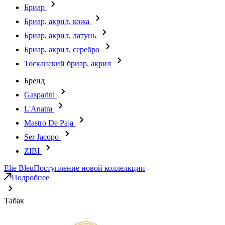
Бриар
Бриар, акрил, кожа
Бриар, акрил, латунь
Бриар, акрил, серебро
Тосканский бриар, акрил
Бренд
Gasparini
L'Anatra
Mastro De Paja
Ser Jacopo
ZIBI
Elie Bleu
Поступление новой коллелкции
Подробнее
Табак