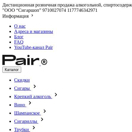
Дистанционная розничная продажа алкогольной, спиртосодержа
"ООО “Сигаршоп”
9710027074
1177746342971
Информация
О нас
Адреса и магазины
Блог
FAQ
YouTube-канал Pair
Каталог
Скидки
Сигары
Крепкий алкоголь
Вино
Шампанское
Сигариллы
Трубки