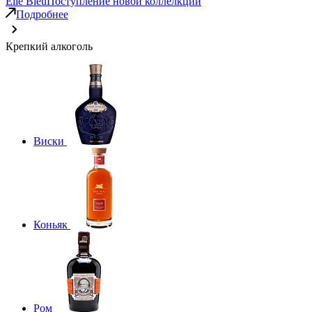
Elie Bleu
Поступление новой коллелкции
Подробнее
Крепкий алкоголь
Виски
Коньяк
Ром