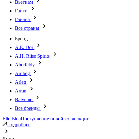
Вьетнам
Гаити
Гайана
Все страны
Бренд
A.E. Dor
A.H. Riise Spirits
Aberfeldy
Ardbeg
Arlett
Arran
Balvenie
Все бренды
Elie Bleu
Поступление новой коллелкции
Подробнее
Вино