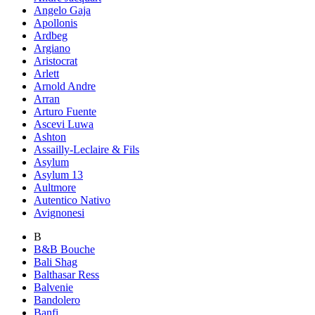
Angelo Gaja
Apollonis
Ardbeg
Argiano
Aristocrat
Arlett
Arnold Andre
Arran
Arturo Fuente
Ascevi Luwa
Ashton
Assailly-Leclaire & Fils
Asylum
Asylum 13
Aultmore
Autentico Nativo
Avignonesi
B
B&B Bouche
Bali Shag
Balthasar Ress
Balvenie
Bandolero
Banfi