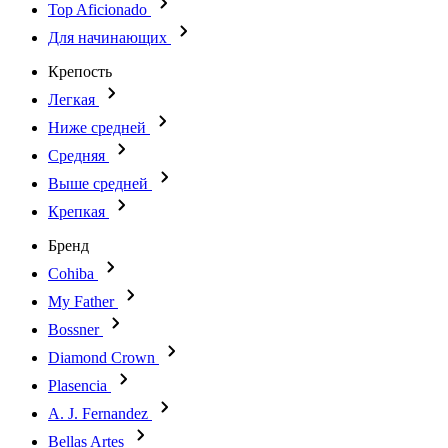
Top Aficionado
Для начинающих
Крепость
Легкая
Ниже средней
Средняя
Выше средней
Крепкая
Бренд
Cohiba
My Father
Bossner
Diamond Crown
Plasencia
A. J. Fernandez
Bellas Artes