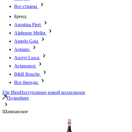
Все страны
Бренд
Agostina Pieri
Alphonse Mellot
Angelo Gaja
Argiano
Ascevi Luwa
Avignonesi
B&B Bouche
Все бренды
Elie Bleu
Поступление новой коллелкции
Подробнее
Шампанское