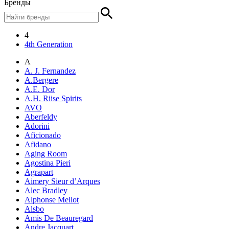
Бренды
4
4th Generation
A
A. J. Fernandez
A.Bergere
A.E. Dor
A.H. Riise Spirits
AVO
Aberfeldy
Adorini
Aficionado
Afidano
Aging Room
Agostina Pieri
Agrapart
Aimery Sieur d’Arques
Alec Bradley
Alphonse Mellot
Alsbo
Amis De Beauregard
Andre Jacquart