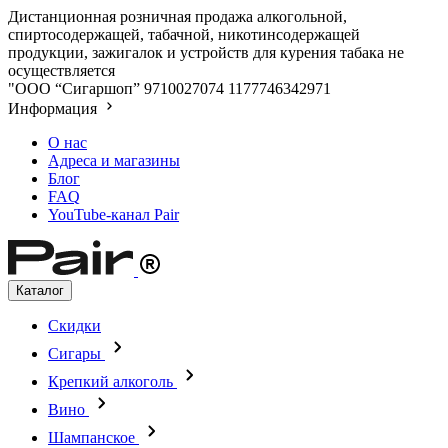
Дистанционная розничная продажа алкогольной,
спиртосодержащей, табачной, никотинсодержащей
продукции, зажигалок и устройств для курения табака не
осуществляется
"ООО “Сигаршоп”
9710027074
1177746342971
Информация
О нас
Адреса и магазины
Блог
FAQ
YouTube-канал Pair
Каталог
Скидки
Сигары
Крепкий алкоголь
Вино
Шампанское