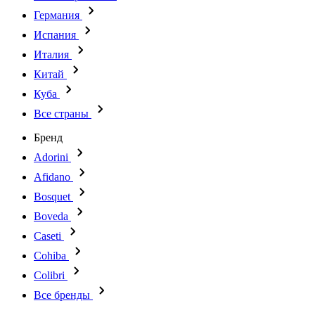
Германия
Испания
Италия
Китай
Куба
Все страны
Бренд
Adorini
Afidano
Bosquet
Boveda
Caseti
Cohiba
Colibri
Все бренды