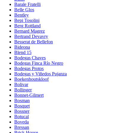
Barale Fratelli
Belle Glos
Bentley
Bepi Tosolini
Berg Rottland
Bernard Magrez
Bertrand Devavry
Besserat de Bellefon
Bideona
Blend 15
Bodegas Chaves
Bodegas Finca Río Negro
Bodegas Protos
Bodegas y Viñedos Pujanza
Boekenhoutskloof
Bolivar
Bollinger
Bonnet-Gilmert
Bosman
Bosquet
Bossner
Botucal
Boveda
Bressan
Brick House