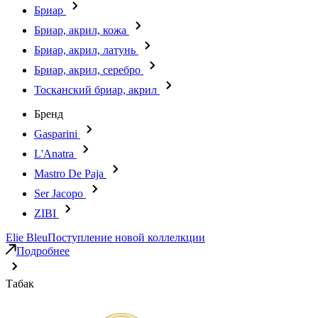
Бриар
Бриар, акрил, кожа
Бриар, акрил, латунь
Бриар, акрил, серебро
Тосканский бриар, акрил
Бренд
Gasparini
L'Anatra
Mastro De Paja
Ser Jacopo
ZIBI
Elie Bleu
Поступление новой коллелкции
Подробнее
Табак