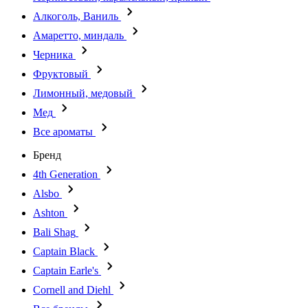
Алкоголь, Ваниль
Амаретто, миндаль
Черника
Фруктовый
Лимонный, медовый
Мед
Все ароматы
Бренд
4th Generation
Alsbo
Ashton
Bali Shag
Captain Black
Captain Earle's
Cornell and Diehl