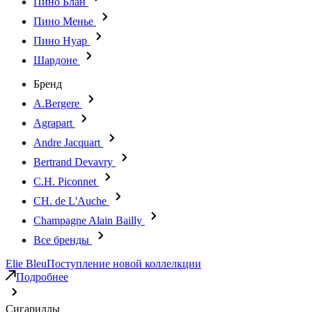
Пино Блан
Пино Менье
Пино Нуар
Шардоне
Бренд
A.Bergere
Agrapart
Andre Jacquart
Bertrand Devavry
C.H. Piconnet
CH. de L'Auche
Champagne Alain Bailly
Все бренды
Elie Bleu
Поступление новой коллелкции
Подробнее
Сигариллы