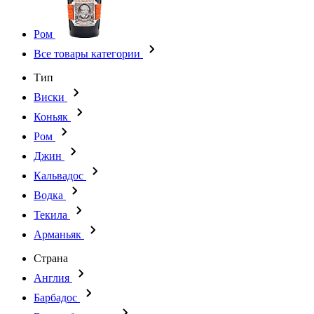
Ром
Все товары категории
Тип
Виски
Коньяк
Ром
Джин
Кальвадос
Водка
Текила
Арманьяк
Страна
Англия
Барбадос