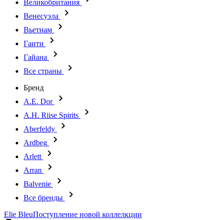
Великобритания
Венесуэла
Вьетнам
Гаити
Гайана
Все страны
Бренд
A.E. Dor
A.H. Riise Spirits
Aberfeldy
Ardbeg
Arlett
Arran
Balvenie
Все бренды
Elie Bleu
Поступление новой коллелкции