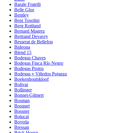
Barale Fratelli
Belle Glos
Bentley
Bepi Tosolini
Berg Rottland
Bernard Magrez
Bertrand Devavry
Besserat de Bellefon
Bideona
Blend 15
Bodegas Chaves
Bodegas Finca Río Negro
Bodegas Protos
Bodegas y Viñedos Pujanza
Boekenhoutskloof
Bolivar
Bollinger
Bonnet-Gilmert
Bosman
Bosquet
Bossner
Botucal
Boveda
Bressan
Brick House