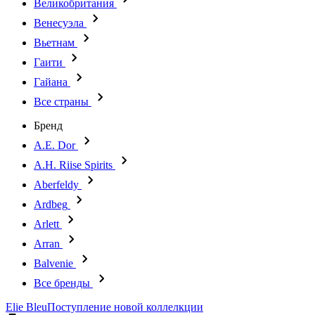
Великобритания
Венесуэла
Вьетнам
Гаити
Гайана
Все страны
Бренд
A.E. Dor
A.H. Riise Spirits
Aberfeldy
Ardbeg
Arlett
Arran
Balvenie
Все бренды
Elie Bleu
Поступление новой коллелкции