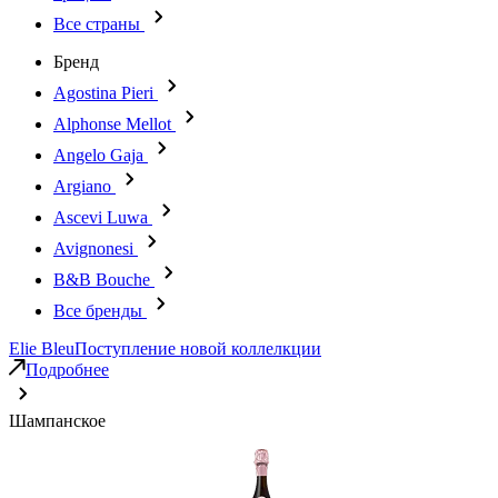
Все страны
Бренд
Agostina Pieri
Alphonse Mellot
Angelo Gaja
Argiano
Ascevi Luwa
Avignonesi
B&B Bouche
Все бренды
Elie Bleu
Поступление новой коллелкции
Подробнее
Шампанское