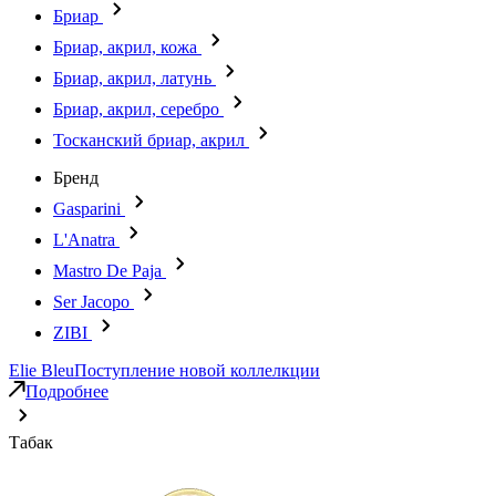
Бриар
Бриар, акрил, кожа
Бриар, акрил, латунь
Бриар, акрил, серебро
Тосканский бриар, акрил
Бренд
Gasparini
L'Anatra
Mastro De Paja
Ser Jacopo
ZIBI
Elie Bleu
Поступление новой коллелкции
Подробнее
Табак