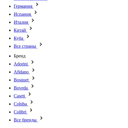
Германия
Испания
Италия
Китай
Куба
Все страны
Бренд
Adorini
Afidano
Bosquet
Boveda
Caseti
Cohiba
Colibri
Все бренды