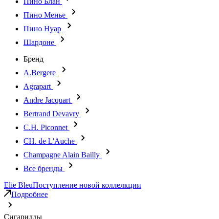
Пино Блан
Пино Менье
Пино Нуар
Шардоне
Бренд
A.Bergere
Agrapart
Andre Jacquart
Bertrand Devavry
C.H. Piconnet
CH. de L'Auche
Champagne Alain Bailly
Все бренды
Elie Bleu
Поступление новой коллелкции
Подробнее
Сигариллы