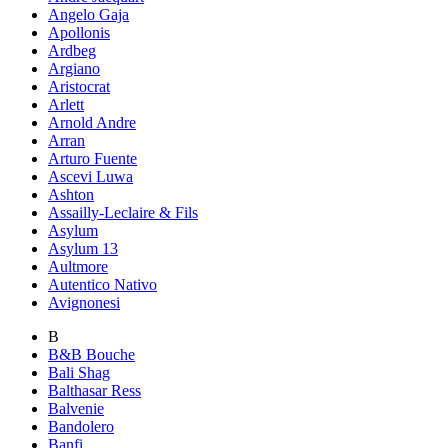
Angelo Gaja
Apollonis
Ardbeg
Argiano
Aristocrat
Arlett
Arnold Andre
Arran
Arturo Fuente
Ascevi Luwa
Ashton
Assailly-Leclaire & Fils
Asylum
Asylum 13
Aultmore
Autentico Nativo
Avignonesi
B
B&B Bouche
Bali Shag
Balthasar Ress
Balvenie
Bandolero
Banfi