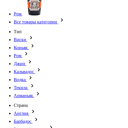
Ром
Все товары категории
Тип
Виски
Коньяк
Ром
Джин
Кальвадос
Водка
Текила
Арманьяк
Страна
Англия
Барбадос