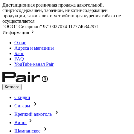
Дистанционная розничная продажа алкогольной,
спиртосодержащей, табачной, никотинсодержащей
продукции, зажигалок и устройств для курения табака не
осуществляется
"ООО “Сигаршоп”
9710027074
1177746342971
Информация
О нас
Адреса и магазины
Блог
FAQ
YouTube-канал Pair
Каталог
Скидки
Сигары
Крепкий алкоголь
Вино
Шампанское