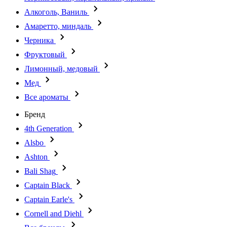
Алкоголь, Ваниль
Амаретто, миндаль
Черника
Фруктовый
Лимонный, медовый
Мед
Все ароматы
Бренд
4th Generation
Alsbo
Ashton
Bali Shag
Captain Black
Captain Earle's
Cornell and Diehl