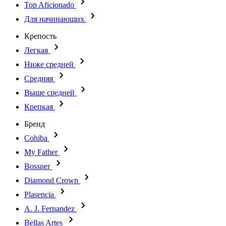
Top Aficionado
Для начинающих
Крепость
Легкая
Ниже средней
Средняя
Выше средней
Крепкая
Бренд
Cohiba
My Father
Bossner
Diamond Crown
Plasencia
A. J. Fernandez
Bellas Artes