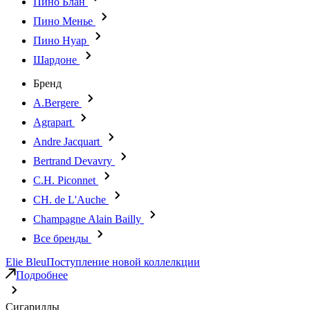
Пино Блан
Пино Менье
Пино Нуар
Шардоне
Бренд
A.Bergere
Agrapart
Andre Jacquart
Bertrand Devavry
C.H. Piconnet
CH. de L'Auche
Champagne Alain Bailly
Все бренды
Elie Bleu
Поступление новой коллелкции
Подробнее
Сигариллы