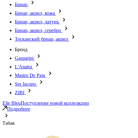
Бриар
Бриар, акрил, кожа
Бриар, акрил, латунь
Бриар, акрил, серебро
Тосканский бриар, акрил
Бренд
Gasparini
L'Anatra
Mastro De Paja
Ser Jacopo
ZIBI
Elie Bleu
Поступление новой коллелкции
Подробнее
Табак