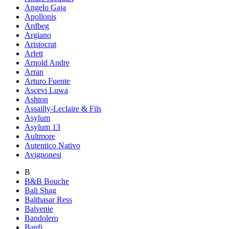
Angelo Gaja
Apollonis
Ardbeg
Argiano
Aristocrat
Arlett
Arnold Andre
Arran
Arturo Fuente
Ascevi Luwa
Ashton
Assailly-Leclaire & Fils
Asylum
Asylum 13
Aultmore
Autentico Nativo
Avignonesi
B
B&B Bouche
Bali Shag
Balthasar Ress
Balvenie
Bandolero
Banfi