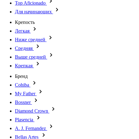
Top Aficionado
Для начинающих
Крепость
Легкая
Ниже средней
Средняя
Выше средней
Крепкая
Бренд
Cohiba
My Father
Bossner
Diamond Crown
Plasencia
A. J. Fernandez
Bellas Artes