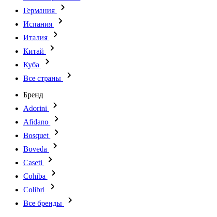
Германия
Испания
Италия
Китай
Куба
Все страны
Бренд
Adorini
Afidano
Bosquet
Boveda
Caseti
Cohiba
Colibri
Все бренды