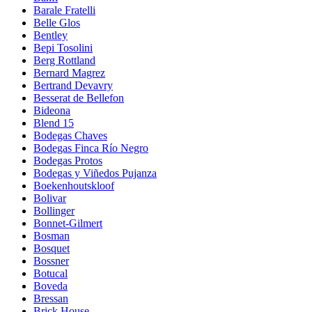
Barale Fratelli
Belle Glos
Bentley
Bepi Tosolini
Berg Rottland
Bernard Magrez
Bertrand Devavry
Besserat de Bellefon
Bideona
Blend 15
Bodegas Chaves
Bodegas Finca Río Negro
Bodegas Protos
Bodegas y Viñedos Pujanza
Boekenhoutskloof
Bolivar
Bollinger
Bonnet-Gilmert
Bosman
Bosquet
Bossner
Botucal
Boveda
Bressan
Brick House