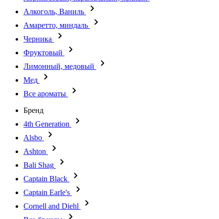
Алкоголь, Ваниль
Амаретто, миндаль
Черника
Фруктовый
Лимонный, медовый
Мед
Все ароматы
Бренд
4th Generation
Alsbo
Ashton
Bali Shag
Captain Black
Captain Earle's
Cornell and Diehl