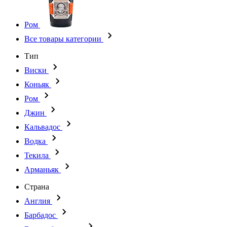
Ром
Все товары категории
Тип
Виски
Коньяк
Ром
Джин
Кальвадос
Водка
Текила
Арманьяк
Страна
Англия
Барбадос