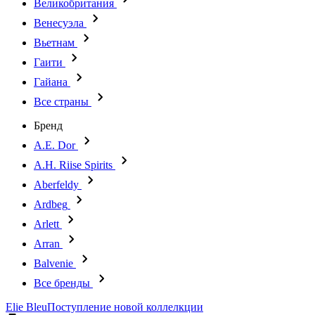
Великобритания
Венесуэла
Вьетнам
Гаити
Гайана
Все страны
Бренд
A.E. Dor
A.H. Riise Spirits
Aberfeldy
Ardbeg
Arlett
Arran
Balvenie
Все бренды
Elie Bleu
Поступление новой коллелкции