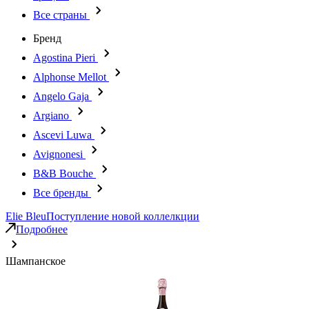
Все страны
Бренд
Agostina Pieri
Alphonse Mellot
Angelo Gaja
Argiano
Ascevi Luwa
Avignonesi
B&B Bouche
Все бренды
Elie Bleu
Поступление новой коллелкции
Подробнее
Шампанское