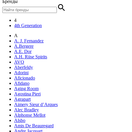
Бренды
4
4th Generation
A
A. J. Fernandez
A.Bergere
A.E. Dor
A.H. Riise Spirits
AVO
Aberfeldy
Adorini
Aficionado
Afidano
Aging Room
Agostina Pieri
Agrapart
Aimery Sieur d’Arques
Alec Bradley
Alphonse Mellot
Alsbo
Amis De Beauregard
Andre Jacquart