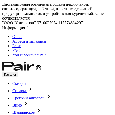
Дистанционная розничная продажа алкогольной,
спиртосодержащей, табачной, никотинсодержащей
продукции, зажигалок и устройств для курения табака не
осуществляется
"ООО “Сигаршоп”
9710027074
1177746342971
Информация
О нас
Адреса и магазины
Блог
FAQ
YouTube-канал Pair
Каталог
Скидки
Сигары
Крепкий алкоголь
Вино
Шампанское