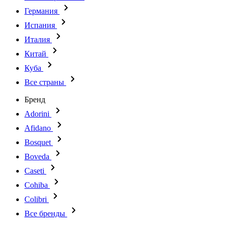
Германия
Испания
Италия
Китай
Куба
Все страны
Бренд
Adorini
Afidano
Bosquet
Boveda
Caseti
Cohiba
Colibri
Все бренды