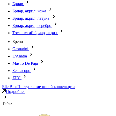
Бриар
Бриар, акрил, кожа
Бриар, акрил, латунь
Бриар, акрил, серебро
Тосканский бриар, акрил
Бренд
Gasparini
L'Anatra
Mastro De Paja
Ser Jacopo
ZIBI
Elie Bleu
Поступление новой коллелкции
Подробнее
Табак