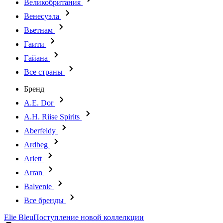
Великобритания
Венесуэла
Вьетнам
Гаити
Гайана
Все страны
Бренд
A.E. Dor
A.H. Riise Spirits
Aberfeldy
Ardbeg
Arlett
Arran
Balvenie
Все бренды
Elie Bleu
Поступление новой коллелкции