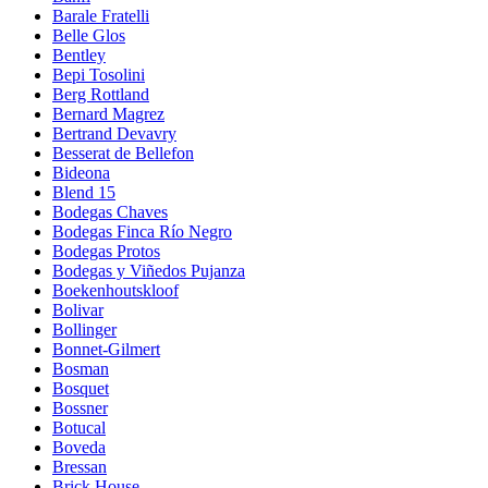
Barale Fratelli
Belle Glos
Bentley
Bepi Tosolini
Berg Rottland
Bernard Magrez
Bertrand Devavry
Besserat de Bellefon
Bideona
Blend 15
Bodegas Chaves
Bodegas Finca Río Negro
Bodegas Protos
Bodegas y Viñedos Pujanza
Boekenhoutskloof
Bolivar
Bollinger
Bonnet-Gilmert
Bosman
Bosquet
Bossner
Botucal
Boveda
Bressan
Brick House