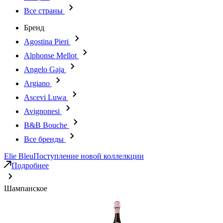
Все страны
Бренд
Agostina Pieri
Alphonse Mellot
Angelo Gaja
Argiano
Ascevi Luwa
Avignonesi
B&B Bouche
Все бренды
Elie Bleu
Поступление новой коллелкции
Подробнее
Шампанское