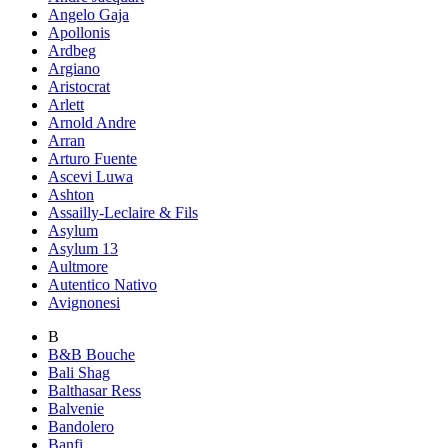
Angelo Gaja
Apollonis
Ardbeg
Argiano
Aristocrat
Arlett
Arnold Andre
Arran
Arturo Fuente
Ascevi Luwa
Ashton
Assailly-Leclaire & Fils
Asylum
Asylum 13
Aultmore
Autentico Nativo
Avignonesi
B
B&B Bouche
Bali Shag
Balthasar Ress
Balvenie
Bandolero
Banfi