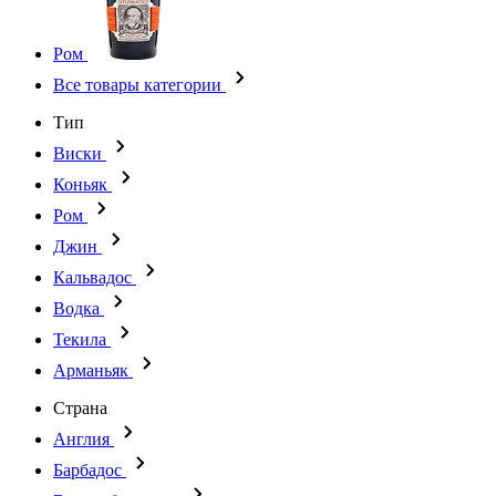
Ром
Все товары категории
Тип
Виски
Коньяк
Ром
Джин
Кальвадос
Водка
Текила
Арманьяк
Страна
Англия
Барбадос