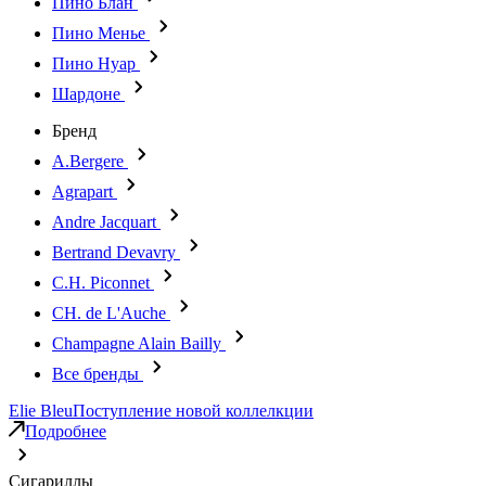
Пино Блан
Пино Менье
Пино Нуар
Шардоне
Бренд
A.Bergere
Agrapart
Andre Jacquart
Bertrand Devavry
C.H. Piconnet
CH. de L'Auche
Champagne Alain Bailly
Все бренды
Elie Bleu
Поступление новой коллелкции
Подробнее
Сигариллы