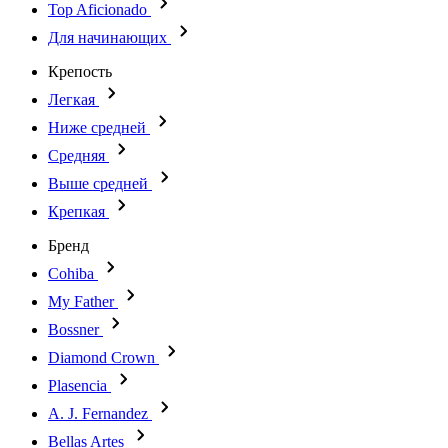
Top Aficionado
Для начинающих
Крепость
Легкая
Ниже средней
Средняя
Выше средней
Крепкая
Бренд
Cohiba
My Father
Bossner
Diamond Crown
Plasencia
A. J. Fernandez
Bellas Artes