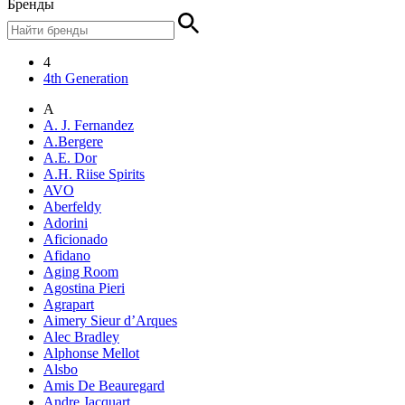
Бренды
4
4th Generation
A
A. J. Fernandez
A.Bergere
A.E. Dor
A.H. Riise Spirits
AVO
Aberfeldy
Adorini
Aficionado
Afidano
Aging Room
Agostina Pieri
Agrapart
Aimery Sieur d’Arques
Alec Bradley
Alphonse Mellot
Alsbo
Amis De Beauregard
Andre Jacquart