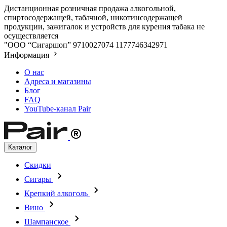
Дистанционная розничная продажа алкогольной,
спиртосодержащей, табачной, никотинсодержащей
продукции, зажигалок и устройств для курения табака не
осуществляется
"ООО “Сигаршоп”
9710027074
1177746342971
Информация
О нас
Адреса и магазины
Блог
FAQ
YouTube-канал Pair
Каталог
Скидки
Сигары
Крепкий алкоголь
Вино
Шампанское