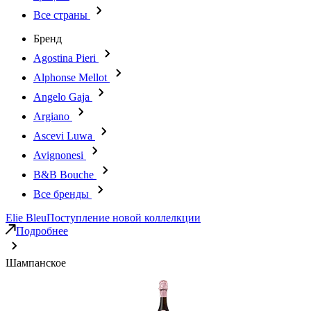
Все страны
Бренд
Agostina Pieri
Alphonse Mellot
Angelo Gaja
Argiano
Ascevi Luwa
Avignonesi
B&B Bouche
Все бренды
Elie Bleu
Поступление новой коллелкции
Подробнее
Шампанское