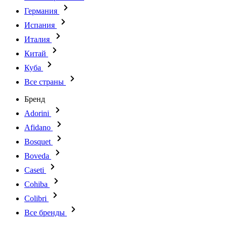
Германия
Испания
Италия
Китай
Куба
Все страны
Бренд
Adorini
Afidano
Bosquet
Boveda
Caseti
Cohiba
Colibri
Все бренды