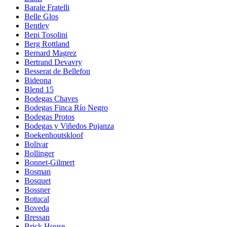
Barale Fratelli
Belle Glos
Bentley
Bepi Tosolini
Berg Rottland
Bernard Magrez
Bertrand Devavry
Besserat de Bellefon
Bideona
Blend 15
Bodegas Chaves
Bodegas Finca Río Negro
Bodegas Protos
Bodegas y Viñedos Pujanza
Boekenhoutskloof
Bolivar
Bollinger
Bonnet-Gilmert
Bosman
Bosquet
Bossner
Botucal
Boveda
Bressan
Brick House