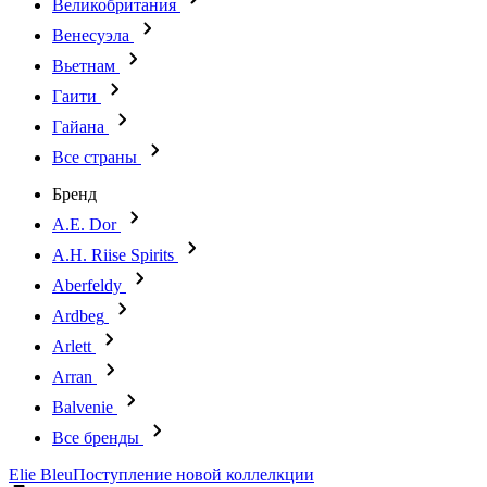
Великобритания
Венесуэла
Вьетнам
Гаити
Гайана
Все страны
Бренд
A.E. Dor
A.H. Riise Spirits
Aberfeldy
Ardbeg
Arlett
Arran
Balvenie
Все бренды
Elie Bleu
Поступление новой коллелкции