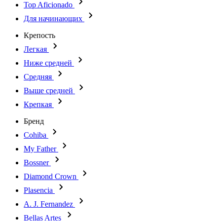
Top Aficionado
Для начинающих
Крепость
Легкая
Ниже средней
Средняя
Выше средней
Крепкая
Бренд
Cohiba
My Father
Bossner
Diamond Crown
Plasencia
A. J. Fernandez
Bellas Artes