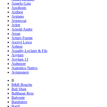
Angelo Gaja
Apollonis
Ardbeg
Argiano
Aristocrat
Arlett
Arnold Andre
Arran
Arturo Fuente
Ascevi Luwa
Ashton
Assailly-Leclaire & Fils
Asylum
Asylum 13
Aultmore
Autentico Nativo
Avignonesi
B
B&B Bouche
Bali Shag
Balthasar Ress
Balvenie
Bandolero
Banfi