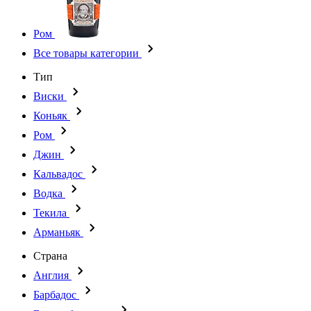
Ром
Все товары категории
Тип
Виски
Коньяк
Ром
Джин
Кальвадос
Водка
Текила
Арманьяк
Страна
Англия
Барбадос