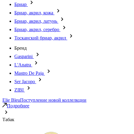
Бриар
Бриар, акрил, кожа
Бриар, акрил, латунь
Бриар, акрил, серебро
Тосканский бриар, акрил
Бренд
Gasparini
L'Anatra
Mastro De Paja
Ser Jacopo
ZIBI
Elie Bleu
Поступление новой коллелкции
Подробнее
Табак