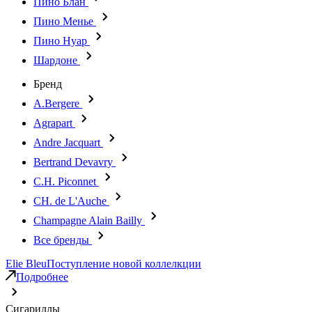
Пино Блан
Пино Менье
Пино Нуар
Шардоне
Бренд
A.Bergere
Agrapart
Andre Jacquart
Bertrand Devavry
C.H. Piconnet
CH. de L'Auche
Champagne Alain Bailly
Все бренды
Elie Bleu
Поступление новой коллелкции
Подробнее
Сигариллы