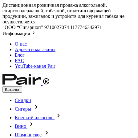
Дистанционная розничная продажа алкогольной,
спиртосодержащей, табачной, никотинсодержащей
продукции, зажигалок и устройств для курения табака не
осуществляется
"ООО “Сигаршоп”
9710027074
1177746342971
Информация
О нас
Адреса и магазины
Блог
FAQ
YouTube-канал Pair
Каталог
Скидки
Сигары
Крепкий алкоголь
Вино
Шампанское