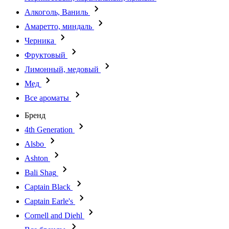
Алкоголь, Ваниль
Амаретто, миндаль
Черника
Фруктовый
Лимонный, медовый
Мед
Все ароматы
Бренд
4th Generation
Alsbo
Ashton
Bali Shag
Captain Black
Captain Earle's
Cornell and Diehl