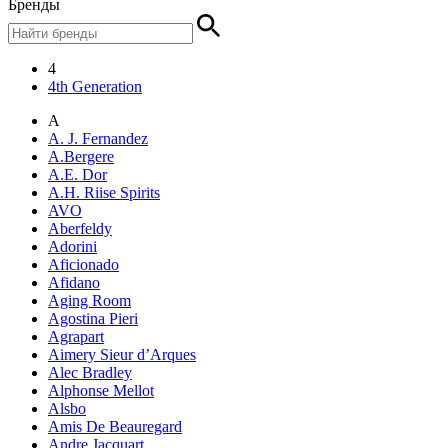
Бренды
4
4th Generation
A
A. J. Fernandez
A.Bergere
A.E. Dor
A.H. Riise Spirits
AVO
Aberfeldy
Adorini
Aficionado
Afidano
Aging Room
Agostina Pieri
Agrapart
Aimery Sieur d’Arques
Alec Bradley
Alphonse Mellot
Alsbo
Amis De Beauregard
Andre Jacquart