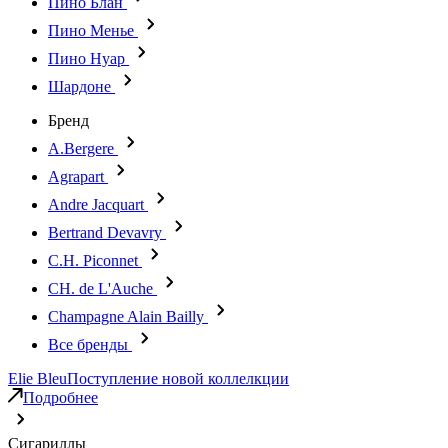
Пино Блан
Пино Менье
Пино Нуар
Шардоне
Бренд
A.Bergere
Agrapart
Andre Jacquart
Bertrand Devavry
C.H. Piconnet
CH. de L'Auche
Champagne Alain Bailly
Все бренды
Elie Bleu
Поступление новой коллелкции
Подробнее
Сигариллы