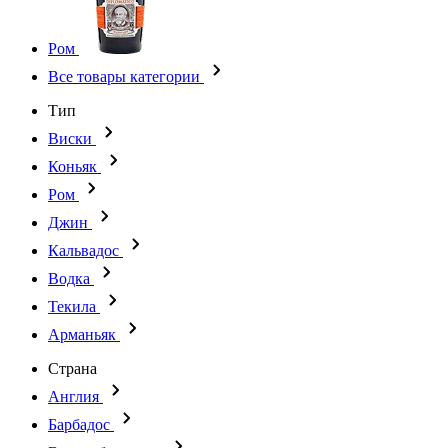
Ром
Все товары категории
Тип
Виски
Коньяк
Ром
Джин
Кальвадос
Водка
Текила
Арманьяк
Страна
Англия
Барбадос