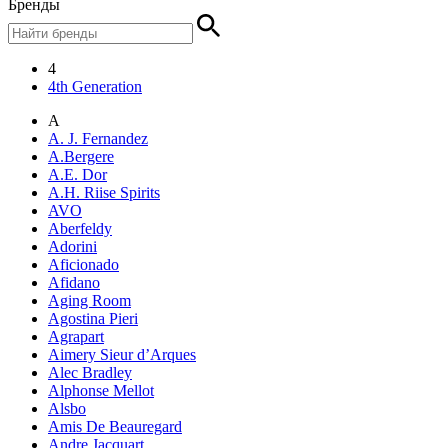
Бренды
4
4th Generation
A
A. J. Fernandez
A.Bergere
A.E. Dor
A.H. Riise Spirits
AVO
Aberfeldy
Adorini
Aficionado
Afidano
Aging Room
Agostina Pieri
Agrapart
Aimery Sieur d’Arques
Alec Bradley
Alphonse Mellot
Alsbo
Amis De Beauregard
Andre Jacquart