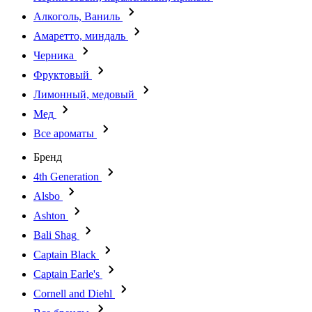
Алкоголь, Ваниль
Амаретто, миндаль
Черника
Фруктовый
Лимонный, медовый
Мед
Все ароматы
Бренд
4th Generation
Alsbo
Ashton
Bali Shag
Captain Black
Captain Earle's
Cornell and Diehl