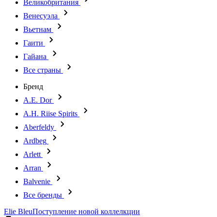
Великобритания
Венесуэла
Вьетнам
Гаити
Гайана
Все страны
Бренд
A.E. Dor
A.H. Riise Spirits
Aberfeldy
Ardbeg
Arlett
Arran
Balvenie
Все бренды
Elie Bleu
Поступление новой коллелкции