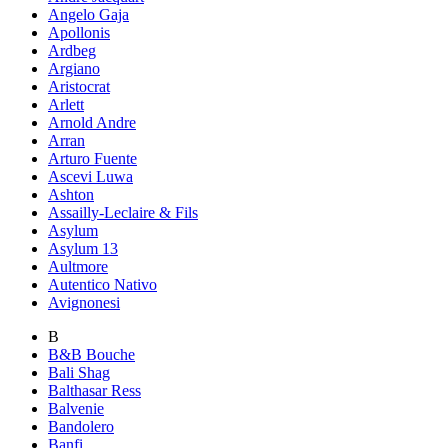
Angelo Gaja
Apollonis
Ardbeg
Argiano
Aristocrat
Arlett
Arnold Andre
Arran
Arturo Fuente
Ascevi Luwa
Ashton
Assailly-Leclaire & Fils
Asylum
Asylum 13
Aultmore
Autentico Nativo
Avignonesi
B
B&B Bouche
Bali Shag
Balthasar Ress
Balvenie
Bandolero
Banfi