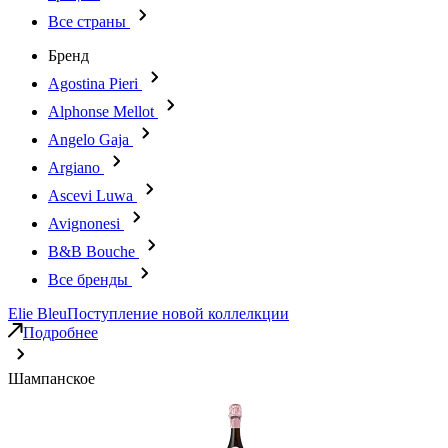
Все страны
Бренд
Agostina Pieri
Alphonse Mellot
Angelo Gaja
Argiano
Ascevi Luwa
Avignonesi
B&B Bouche
Все бренды
Elie Bleu
Поступление новой коллелкции
Подробнее
Шампанское