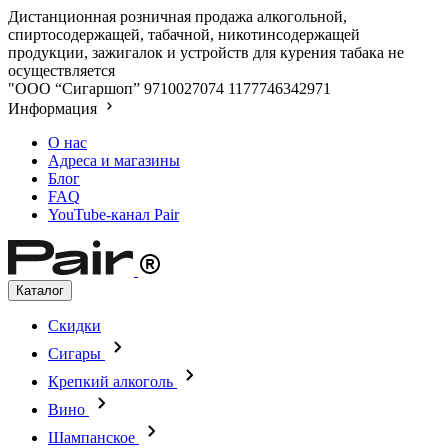
Дистанционная розничная продажа алкогольной,
спиртосодержащей, табачной, никотинсодержащей
продукции, зажигалок и устройств для курения табака не
осуществляется
"ООО “Сигаршоп”
9710027074
1177746342971
Информация
О нас
Адреса и магазины
Блог
FAQ
YouTube-канал Pair
Каталог
Скидки
Сигары
Крепкий алкоголь
Вино
Шампанское