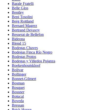
Barale Fratelli
Belle Glos
Bentley
Bepi Tosolini
Berg Rottland
Bernard Magrez
Bertrand Devavry
Besserat de Bellefon
Bideona
Blend 15
Bodegas Chaves
Bodegas Finca Río Negro
Bodegas Protos
Bodegas y Viñedos Pujanza
Boekenhoutskloof
Bolivar
Bollinger
Bonnet-Gilmert
Bosman
Bosquet
Bossner
Botucal
Boveda
Bressan
Brick House