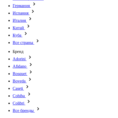
Германия
Испания
Италия
Китай
Куба
Все страны
Бренд
Adorini
Afidano
Bosquet
Boveda
Caseti
Cohiba
Colibri
Все бренды