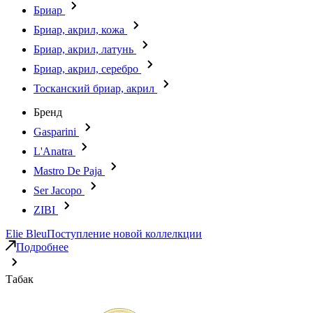
Бриар
Бриар, акрил, кожа
Бриар, акрил, латунь
Бриар, акрил, серебро
Тосканский бриар, акрил
Бренд
Gasparini
L'Anatra
Mastro De Paja
Ser Jacopo
ZIBI
Elie Bleu
Поступление новой коллелкции
Подробнее
Табак