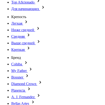
Top Aficionado
Для начинающих
Крепость
Легкая
Ниже средней
Средняя
Выше средней
Крепкая
Бренд
Cohiba
My Father
Bossner
Diamond Crown
Plasencia
A. J. Fernandez
Bellas Artes