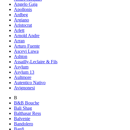
Angelo Gaja
Apollonis
Ardbeg
Argiano
Aristocrat
Arlett
Arnold Andre
Arran
Arturo Fuente
Ascevi Luwa
Ashton
Assailly-Leclaire & Fils
Asylum
Asylum 13
Aultmore
Autentico Nativo
Avignonesi
B
B&B Bouche
Bali Shag
Balthasar Ress
Balvenie
Bandolero
Banfi