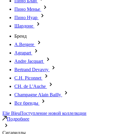
Пино Блан
Пино Менье
Пино Нуар
Шардоне
Бренд
A.Bergere
Agrapart
Andre Jacquart
Bertrand Devavry
C.H. Piconnet
CH. de L'Auche
Champagne Alain Bailly
Все бренды
Elie Bleu
Поступление новой коллелкции
Подробнее
Сигариллы