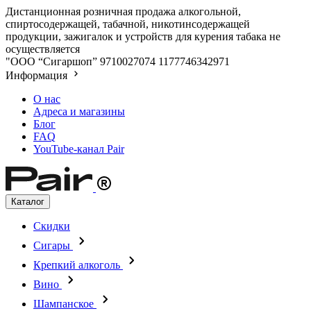
Дистанционная розничная продажа алкогольной,
спиртосодержащей, табачной, никотинсодержащей
продукции, зажигалок и устройств для курения табака не
осуществляется
"ООО “Сигаршоп”
9710027074
1177746342971
Информация
О нас
Адреса и магазины
Блог
FAQ
YouTube-канал Pair
Каталог
Скидки
Сигары
Крепкий алкоголь
Вино
Шампанское