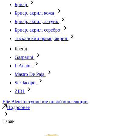
Бриар
Бриар, акрил, кожа
Бриар, акрил, латунь
Бриар, акрил, серебро
Тосканский бриар, акрил
Бренд
Gasparini
L'Anatra
Mastro De Paja
Ser Jacopo
ZIBI
Elie Bleu
Поступление новой коллелкции
Подробнее
Табак