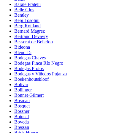
Barale Fratelli
Belle Glos
Bentley
Bepi Tosolini
Berg Rottland
Bernard Magrez
Bertrand Devavry
Besserat de Bellefon
Bideona
Blend 15
Bodegas Chaves
Bodegas Finca Río Negro
Bodegas Protos
Bodegas y Viñedos Pujanza
Boekenhoutskloof
Bolivar
Bollinger
Bonnet-Gilmert
Bosman
Bosquet
Bossner
Botucal
Boveda
Bressan
Brick House