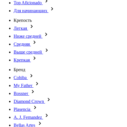
Top Aficionado
Для начинающих
Крепость
Легкая
Ниже средней
Средняя
Выше средней
Крепкая
Бренд
Cohiba
My Father
Bossner
Diamond Crown
Plasencia
A. J. Fernandez
Bellas Artes