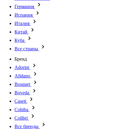
Германия
Испания
Италия
Китай
Куба
Все страны
Бренд
Adorini
Afidano
Bosquet
Boveda
Caseti
Cohiba
Colibri
Все бренды