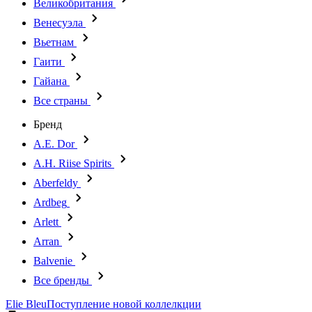
Великобритания
Венесуэла
Вьетнам
Гаити
Гайана
Все страны
Бренд
A.E. Dor
A.H. Riise Spirits
Aberfeldy
Ardbeg
Arlett
Arran
Balvenie
Все бренды
Elie Bleu
Поступление новой коллелкции