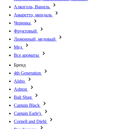
Алкоголь, Ваниль
Амаретто, миндаль
Черника
Фруктовый
Лимонный, медовый
Мед
Все ароматы
Бренд
4th Generation
Alsbo
Ashton
Bali Shag
Captain Black
Captain Earle's
Cornell and Diehl