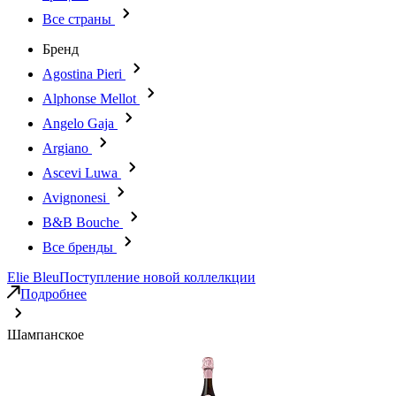
Все страны
Бренд
Agostina Pieri
Alphonse Mellot
Angelo Gaja
Argiano
Ascevi Luwa
Avignonesi
B&B Bouche
Все бренды
Elie Bleu
Поступление новой коллелкции
Подробнее
Шампанское