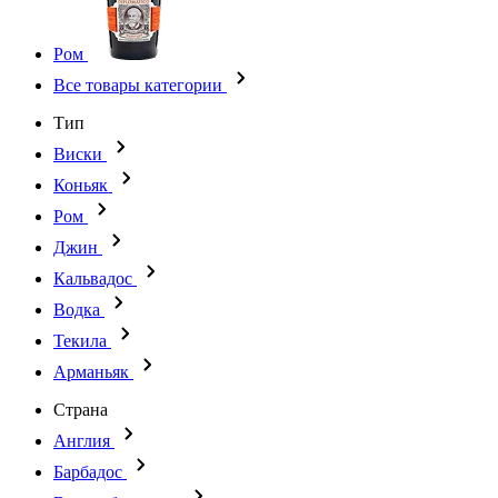
Ром
Все товары категории
Тип
Виски
Коньяк
Ром
Джин
Кальвадос
Водка
Текила
Арманьяк
Страна
Англия
Барбадос