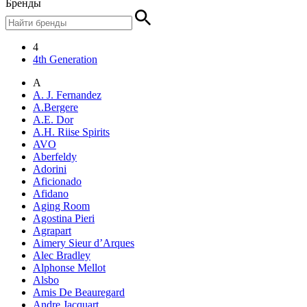
Бренды
4
4th Generation
A
A. J. Fernandez
A.Bergere
A.E. Dor
A.H. Riise Spirits
AVO
Aberfeldy
Adorini
Aficionado
Afidano
Aging Room
Agostina Pieri
Agrapart
Aimery Sieur d’Arques
Alec Bradley
Alphonse Mellot
Alsbo
Amis De Beauregard
Andre Jacquart