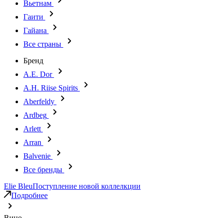
Вьетнам
Гаити
Гайана
Все страны
Бренд
A.E. Dor
A.H. Riise Spirits
Aberfeldy
Ardbeg
Arlett
Arran
Balvenie
Все бренды
Elie Bleu
Поступление новой коллелкции
Подробнее
Вино