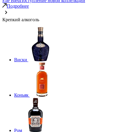
Elie Bleu
Поступление новой коллелкции
Подробнее
Крепкий алкоголь
Виски
Коньяк
Ром