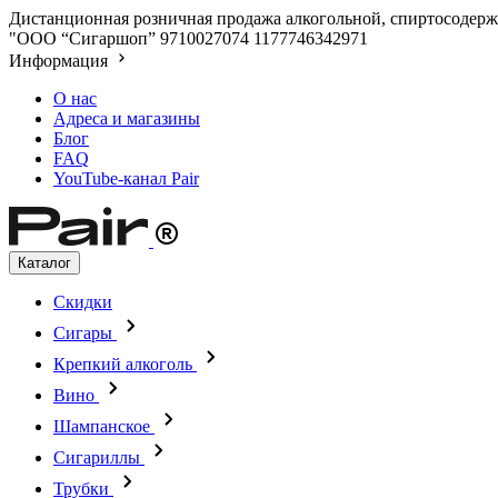
Дистанционная розничная продажа алкогольной, спиртосодержа
"ООО “Сигаршоп”
9710027074
1177746342971
Информация
О нас
Адреса и магазины
Блог
FAQ
YouTube-канал Pair
Каталог
Скидки
Сигары
Крепкий алкоголь
Вино
Шампанское
Сигариллы
Трубки